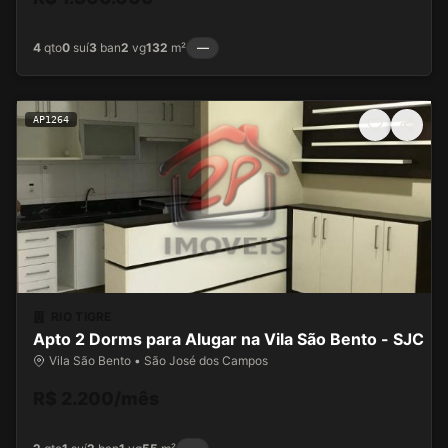
4
qto
0
suí
3
ban
2
vg
132
m²
—
AP1264
RIO TIGRE
Apto 2 Dorms para Alugar na Vila São Bento - SJC
Vila São Bento • São José dos Campos
R$ 2.200/mês