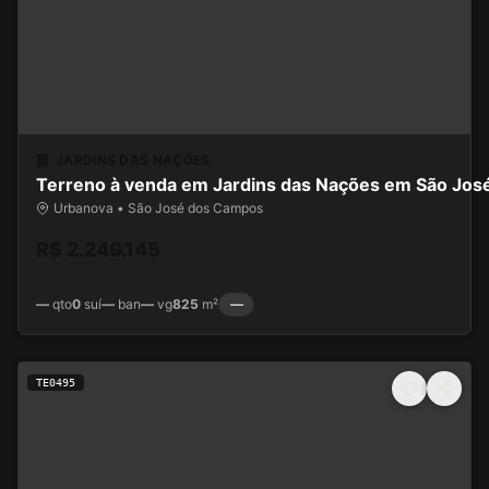
JARDINS DAS NAÇÕES
Terreno à venda em Jardins das Nações em São Jo
Urbanova • São José dos Campos
R$ 2.249.145
—
qto
0
suí
—
ban
—
vg
825
m²
—
TE0495