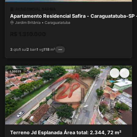
RESIDENCIAL SAFIRA
Apartamento Residencial Safira - Caraguatatuba-SP -
Jardim Britânia • Caraguatatuba
R$ 1.310.000
3
qto
1
suí
2
ban
1
vg
118
m²
—
LO0039
Terreno Jd Esplanada Área total: 2.344, 72 m²