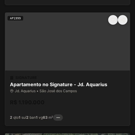
AP1999
SIGNATURE
Apartamento no Signature - Jd. Aquarius
Jd. Aquarius • São José dos Campos
R$ 1.190.000
2
qto
1
suí
2
ban
1
vg
63
m²
—