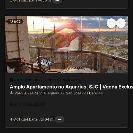
2
qto
1
suí
2
ban
1
vg
55
m²
—
AP1971
CONDOMÍNIO EDIFÍCIO PONTA NEGRA
Amplo Apartamento no Aquarius, SJC | Venda Exclus
Parque Residencial Aquarius • São José dos Campos
R$ 1.250.000
4
qto
1
suí
4
ban
2
vg
134
m²
—