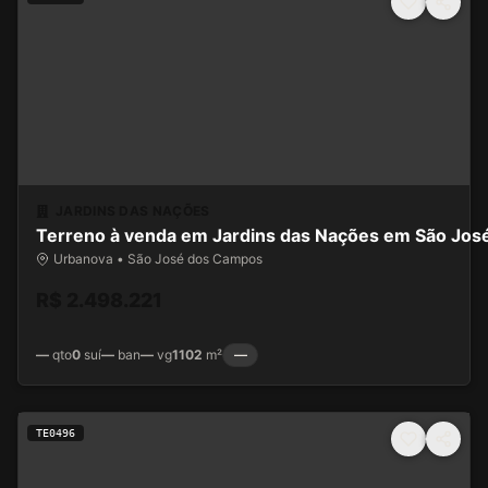
JARDINS DAS NAÇÕES
Terreno à venda em Jardins das Nações em São Jo
Urbanova • São José dos Campos
R$ 2.498.221
—
qto
0
suí
—
ban
—
vg
1102
m²
—
TE0496