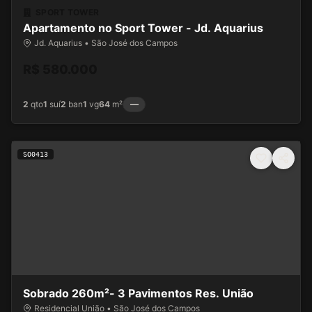
SPORT TOWER
Apartamento no Sport Tower - Jd. Aquarius
Jd. Aquarius • São José dos Campos
R$ 580.000
2
qto
1
suí
2
ban
1
vg
64
m²
—
SO0413
Sobrado 260m²- 3 Pavimentos Res. União
Residencial União • São José dos Campos