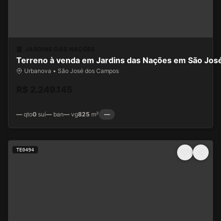
JARDINS DAS NAÇÕES
Terreno à venda em Jardins das Nações em São Jo
Urbanova • São José dos Campos
R$ 2.249.145
—
qto
0
suí
—
ban
—
vg
825
m²
—
TE0494