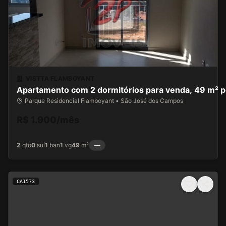
VISTTA FLAMBOYANT
Apartamento com 2 dormitórios para venda, 49 m² p
Parque Residencial Flamboyant • São José dos Campos
R$ 1.900/mês
2
qto
0
suí
1
ban
1
vg
49
m²
—
CA1573