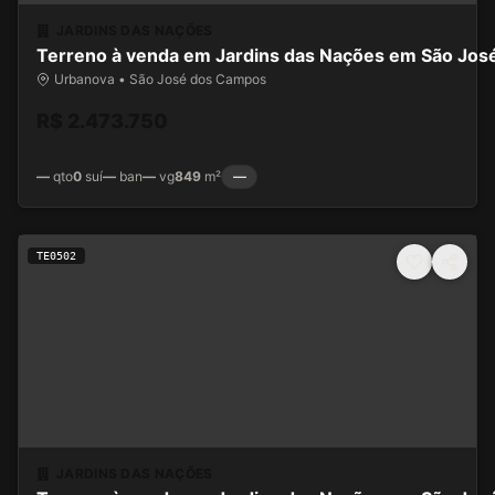
JARDINS DAS NAÇÕES
Terreno à venda em Jardins das Nações em São Jo
Urbanova • São José dos Campos
R$ 2.473.750
—
qto
0
suí
—
ban
—
vg
849
m²
—
TE0502
JARDINS DAS NAÇÕES