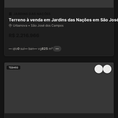
JARDINS DAS NAÇÕES
Terreno à venda em Jardins das Nações em São Jo
Urbanova • São José dos Campos
R$ 2.216.966
—
qto
0
suí
—
ban
—
vg
825
m²
—
TE0493