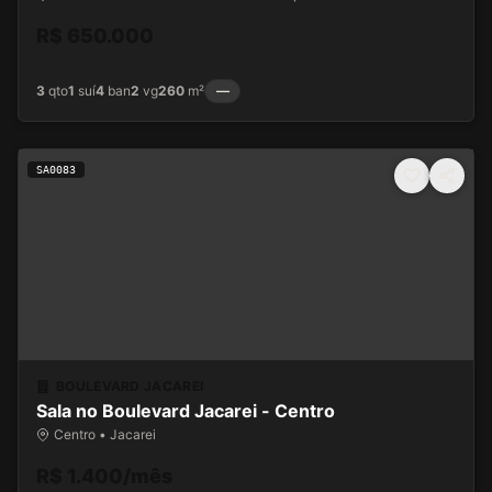
R$ 650.000
3
qto
1
suí
4
ban
2
vg
260
m²
—
SA0083
BOULEVARD JACAREI
Sala no Boulevard Jacarei - Centro
Centro • Jacarei
R$ 1.400/mês