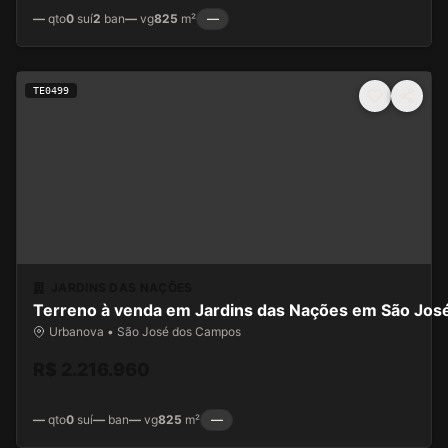
—
qto
0
suí
2
ban
—
vg
825
m²
—
TE0499
JARDINS DAS NAÇÕES
Terreno à venda em Jardins das Nações em São Jo
Urbanova • São José dos Campos
R$ 2.216.960
—
qto
0
suí
—
ban
—
vg
825
m²
—