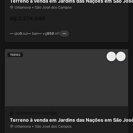
Terreno à venda em Jardins das Nações em São Jo
Urbanova • São José dos Campos
R$ 2.374.049
—
qto
0
suí
—
ban
—
vg
950
m²
—
TE0501
JARDINS DAS NAÇÕES
Terreno à venda em Jardins das Nações em São Jo
Urbanova • São José dos Campos