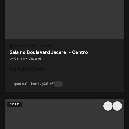
BOULEVARD JACAREI
Sala no Boulevard Jacarei - Centro
Centro • Jacarei
R$ 1.400/mês
—
qto
0
suí
—
ban
1
vg
28
m²
—
AP1991