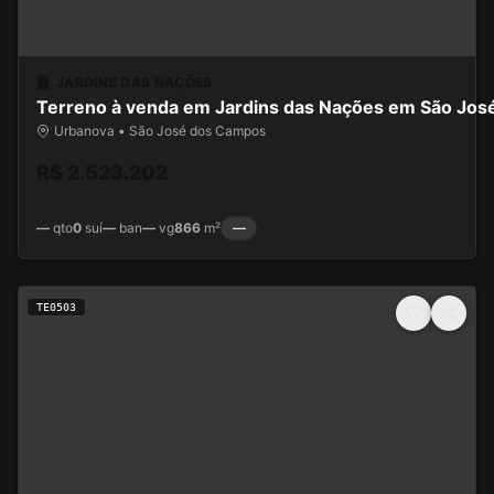
JARDINS DAS NAÇÕES
Terreno à venda em Jardins das Nações em São Jo
Urbanova • São José dos Campos
R$ 2.523.202
—
qto
0
suí
—
ban
—
vg
866
m²
—
TE0503