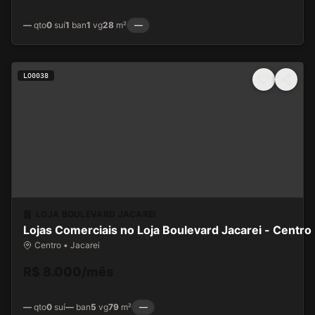
—
qto
0
suí
1
ban
1
vg
28
m²
—
LO0038
LOJA BOULEVARD JACAREI
Lojas Comerciais no Loja Boulevard Jacarei - Centro
Centro • Jacarei
R$ 8.000/mês
—
qto
0
suí
—
ban
5
vg
79
m²
—