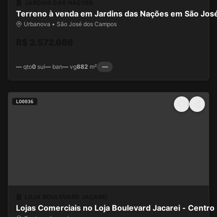
JARDINS DAS NAÇÕES
Terreno à venda em Jardins das Nações em São Jo
Urbanova • São José dos Campos
R$ 2.572.686
—
qto
0
suí
—
ban
—
vg
882
m²
—
LO0036
LOJA BOULEVARD JACAREI
Lojas Comerciais no Loja Boulevard Jacarei - Centro