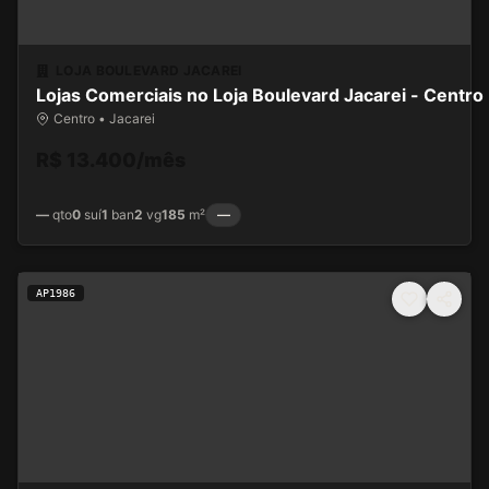
LOJA BOULEVARD JACAREI
Lojas Comerciais no Loja Boulevard Jacarei - Centro
Centro • Jacarei
R$ 13.400/mês
—
qto
0
suí
1
ban
2
vg
185
m²
—
AP1986