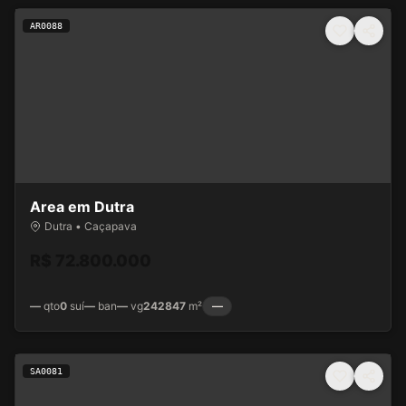
AR0088
Area em Dutra
Dutra • Caçapava
R$ 72.800.000
—
qto
0
suí
—
ban
—
vg
242847
m²
—
SA0081