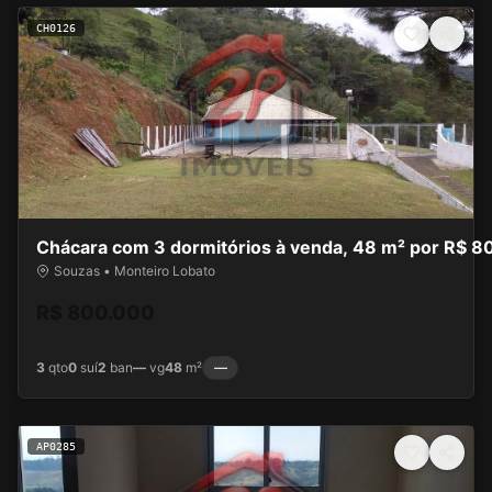
CH0126
Chácara com 3 dormitórios à venda, 48 m² por R$ 8
Souzas • Monteiro Lobato
R$ 800.000
3
qto
0
suí
2
ban
—
vg
48
m²
—
AP0285