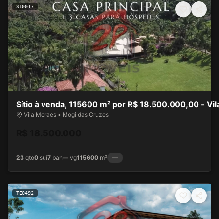
SI0017
Sítio à venda, 115600 m² por R$ 18.500.000,00 - Vi
Vila Moraes • Mogi das Cruzes
R$ 18.500.000
23
qto
0
suí
7
ban
—
vg
115600
m²
—
TE0492