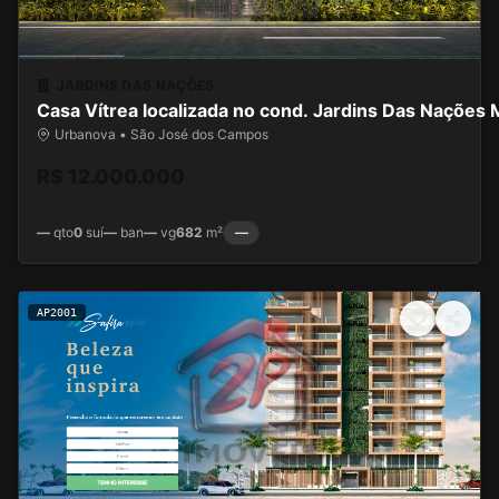
JARDINS DAS NAÇÕES
Casa Vítrea localizada no cond. Jardins Das Nações 
Urbanova • São José dos Campos
R$ 12.000.000
—
qto
0
suí
—
ban
—
vg
682
m²
—
AP2001