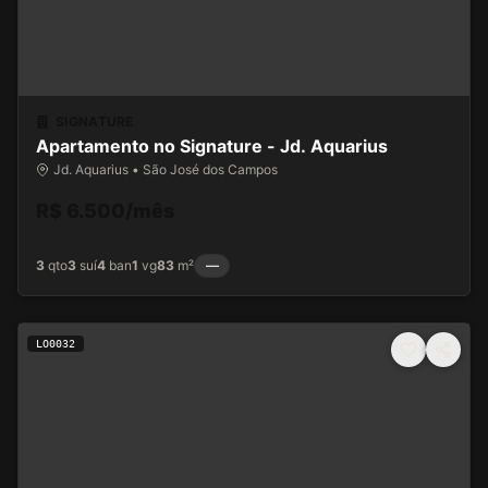
SIGNATURE
Apartamento no Signature - Jd. Aquarius
Jd. Aquarius • São José dos Campos
R$ 6.500/mês
3
qto
3
suí
4
ban
1
vg
83
m²
—
LO0032