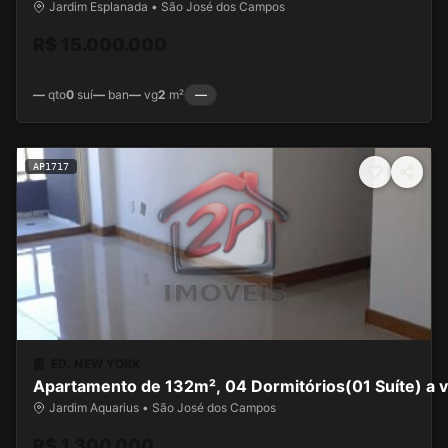
Jardim Esplanada • São José dos Campos
R$ 15.000.000
—
qto
0
suí
—
ban
—
vg
2
m²
—
AP1717
ED. NEW YORK
Apartam
Jardim Aquarius • São José dos Campos
R$ 1.300.000