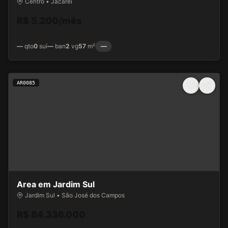
Centro • Jacarei
R$ 5.200/mês
—
qto
0
suí
—
ban
2
vg
57
m²
—
AR0085
Area em Jardim Sul
Jardim Sul • São José dos Campos
R$ 84.336.000