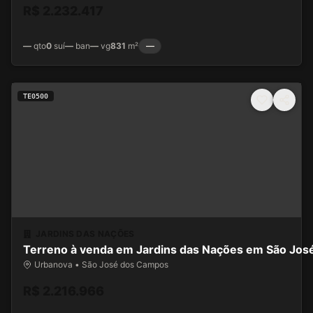
R$ 2.232.417
—
qto
0
suí
—
ban
—
vg
831
m²
—
TE0500
JARDINS DAS NAÇÕES
Terreno à venda em Jardins das Nações em São Jo
Urbanova • São José dos Campos
R$ 2.216.966