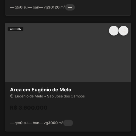
—
qto
0
suí
—
ban
—
vg
30120
m²
—
AR0086
Area em Eugênio de Melo
Eugênio de Melo • São José dos Campos
R$ 3.600.000
—
qto
0
suí
—
ban
—
vg
3000
m²
—