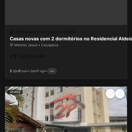
RESIDENCIAL ALDEIAS DA SERRA
Casas novas com 2 dormitórios no Residencial Aldei
Menino Jesus • Caçapava
R$ 1.200/mês
2
qto
0
suí
—
ban
1
vg
—
—
AP2012