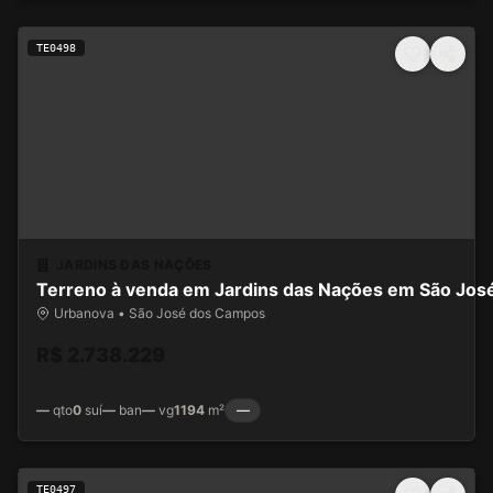
TE0498
JARDINS DAS NAÇÕES
Terreno à venda em Jardins das Nações em São Jo
Urbanova • São José dos Campos
R$ 2.738.229
—
qto
0
suí
—
ban
—
vg
1194
m²
—
TE0497