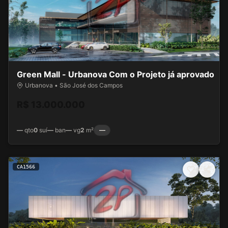
Green Mall - Urbanova Com o Projeto já aprovado
Urbanova • São José dos Campos
R$ 13.000.000
—
qto
0
suí
—
ban
—
vg
2
m²
—
CA1566