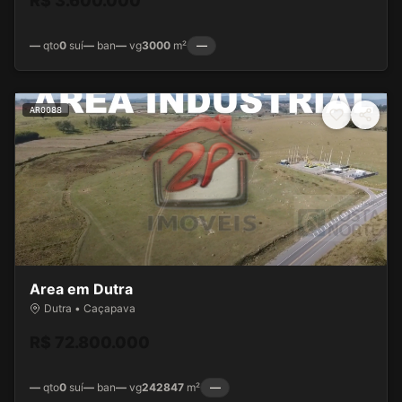
R$ 3.600.000
—
qto
0
suí
—
ban
—
vg
3000
m²
—
AR0088
Area em Dutra
Dutra • Caçapava
R$ 72.800.000
—
qto
0
suí
—
ban
—
vg
242847
m²
—