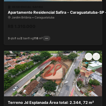
RESIDENCIAL SAFIRA
Apartamento Residencial Safira - Caraguatatuba-SP -
Jardim Britânia • Caraguatatuba
R$ 1.310.000
3
qto
1
suí
2
ban
1
vg
118
m²
—
LO0039
Terreno Jd Esplanada Área total: 2.344, 72 m²