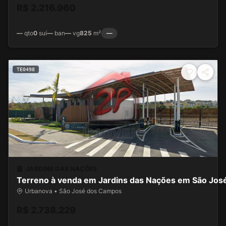
R$ 2.216.960
—
qto
0
suí
—
ban
—
vg
825
m²
—
TE0498
JARDINS DAS NAÇÕES
Terreno à venda em Jardins das Nações em São Jo
Urbanova • São José dos Campos
R$ 2.738.229