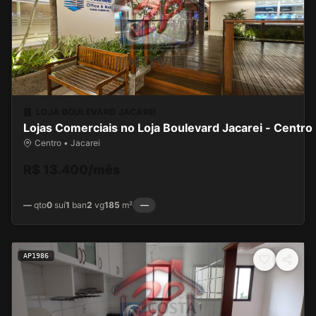
LOJA BOULEVARD JACAREI
Lojas Comerciais no Loja Boulevard Jacarei - Centro
Centro • Jacarei
R$ 13.400/mês
—
qto
0
suí
1
ban
2
vg
185
m²
—
AP1986