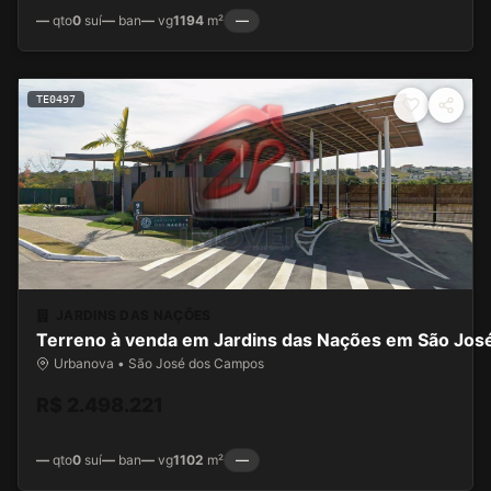
—
qto
0
suí
—
ban
—
vg
1194
m²
—
TE0497
JARDINS DAS NAÇÕES
Terreno à venda em Jardins das Nações em São Jo
Urbanova • São José dos Campos
R$ 2.498.221
—
qto
0
suí
—
ban
—
vg
1102
m²
—