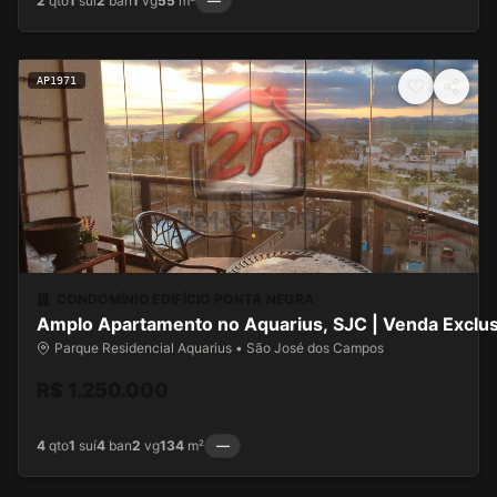
2
qto
1
suí
2
ban
1
vg
55
m²
—
AP1971
CONDOMÍNIO EDIFÍCIO PONTA NEGRA
Amplo Apartamento no Aquarius, SJC | Venda Exclus
Parque Residencial Aquarius • São José dos Campos
R$ 1.250.000
4
qto
1
suí
4
ban
2
vg
134
m²
—