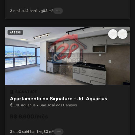
2
qto
1
suí
2
ban
1
vg
63
m²
—
AP1998
SIGNATURE
Apartamento no Signature - Jd. Aquarius
Jd. Aquarius • São José dos Campos
R$ 6.600/mês
3
qto
3
suí
4
ban
1
vg
83
m²
—