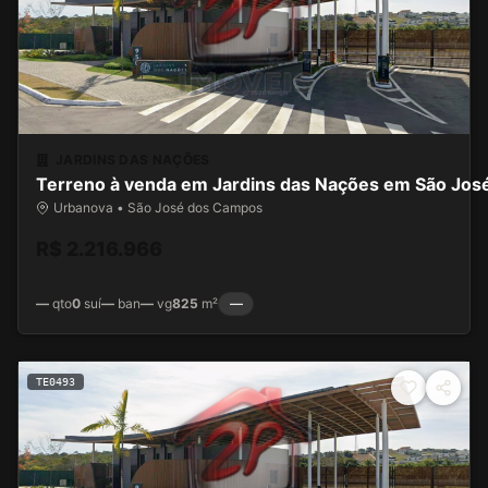
JARDINS DAS NAÇÕES
Terreno à venda em Jardins das Nações em São Jo
Urbanova • São José dos Campos
R$ 2.216.966
—
qto
0
suí
—
ban
—
vg
825
m²
—
TE0493