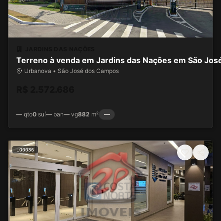
JARDINS DAS NAÇÕES
Terreno à venda em Jardins das Nações em São Jo
Urbanova • São José dos Campos
R$ 2.572.686
—
qto
0
suí
—
ban
—
vg
882
m²
—
LO0036