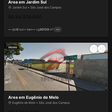
Area em Jardim Sul
Jardim Sul • São José dos Campos
R$ 84.336.000
—
qto
0
suí
—
ban
—
vg
30120
m²
—
AR0086
Area em Eugênio de Melo
Eugênio de Melo • São José dos Campos