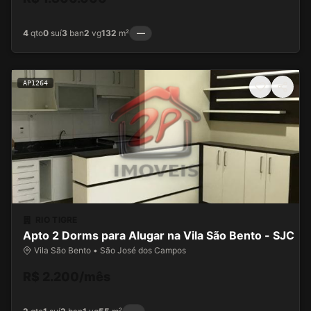
4
qto
0
suí
3
ban
2
vg
132
m²
—
AP1264
RIO TIGRE
Apto 2 Dorms para Alugar na Vila São Bento - SJC
Vila São Bento • São José dos Campos
R$ 2.200/mês