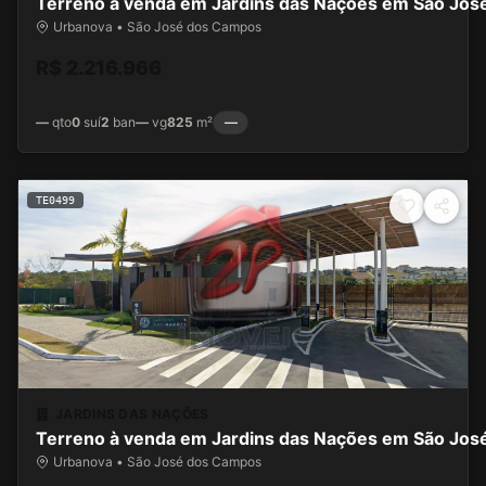
Terreno à venda em Jardins das Nações em São Jo
Urbanova • São José dos Campos
R$ 2.216.966
—
qto
0
suí
2
ban
—
vg
825
m²
—
TE0499
JARDINS DAS NAÇÕES
Terreno à venda em Jardins das Nações em São Jo
Urbanova • São José dos Campos