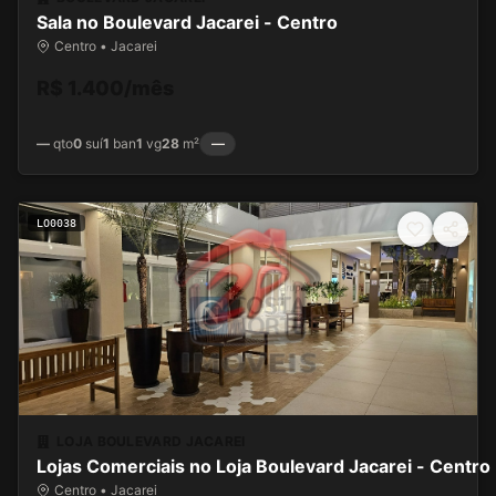
Sala no Boulevard Jacarei - Centro
Centro • Jacarei
R$ 1.400/mês
—
qto
0
suí
1
ban
1
vg
28
m²
—
LO0038
LOJA BOULEVARD JACAREI
Lojas Comerciais no Loja Boulevard Jacarei - Centro
Centro • Jacarei