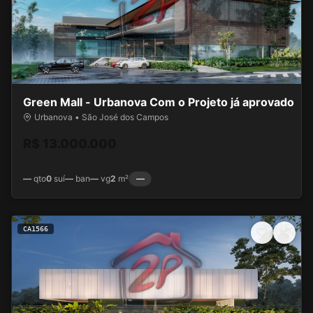
Green Mall - Urbanova Com o Projeto já aprovado
Urbanova • São José dos Campos
R$ 13.000.000
—
qto
0
suí
—
ban
—
vg
2
m²
—
CA1566