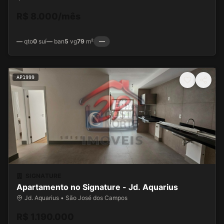
R$ 8.000/mês
—
qto
0
suí
—
ban
5
vg
79
m²
—
AP1999
SIGNATURE
Apartamento no Signature - Jd. Aquarius
Jd. Aquarius • São José dos Campos
R$ 1.190.000