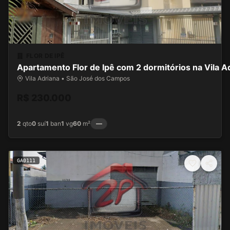
FLOR DE IPÊ
Apartamento Flor de Ipê com 2 dormitórios na Vila A
Vila Adriana • São José dos Campos
R$ 230.000
2
qto
0
suí
1
ban
1
vg
60
m²
—
GA0111