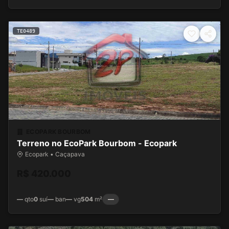
TE0489
ECOPARK BOURBOM
Terreno no EcoPark Bourbom - Ecopark
Ecopark • Caçapava
R$ 420.000
—
qto
0
suí
—
ban
—
vg
504
m²
—