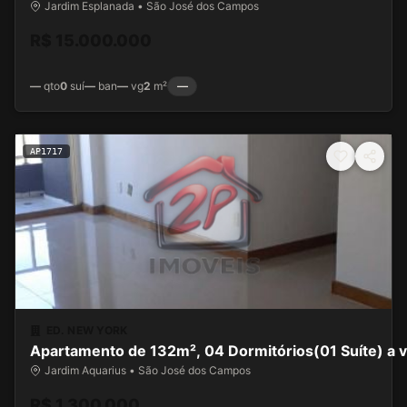
Jardim Esplanada • São José dos Campos
R$ 15.000.000
—
qto
0
suí
—
ban
—
vg
2
m²
—
AP1717
ED. NEW YORK
Apartam
Jardim Aquarius • São José dos Campos
R$ 1.300.000