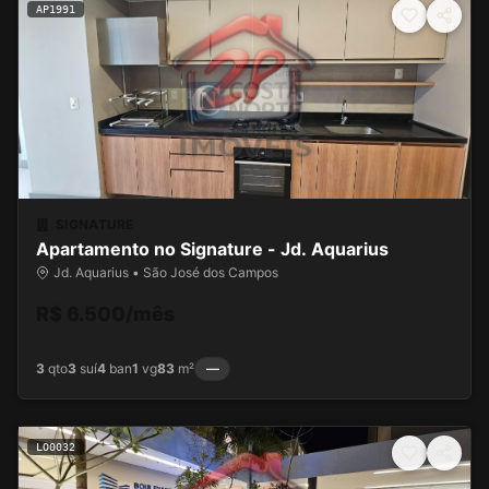
AP1991
SIGNATURE
Apartamento no Signature - Jd. Aquarius
Jd. Aquarius • São José dos Campos
R$ 6.500/mês
3
qto
3
suí
4
ban
1
vg
83
m²
—
LO0032