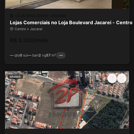
LOJA BOULEVARD JACAREI
Lojas Comerciais no Loja Boulevard Jacarei - Centro
Centro • Jacarei
R$ 5.200/mês
—
qto
0
suí
—
ban
2
vg
57
m²
—
AR0085