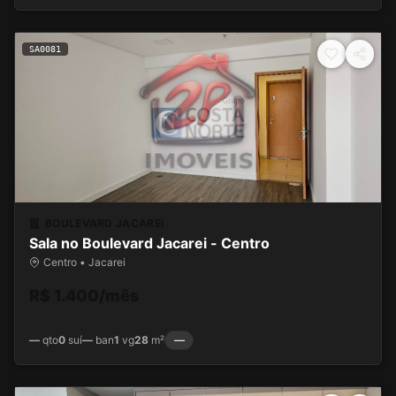
SA0081
BOULEVARD JACAREI
Sala no Boulevard Jacarei - Centro
Centro • Jacarei
R$ 1.400/mês
—
qto
0
suí
—
ban
1
vg
28
m²
—