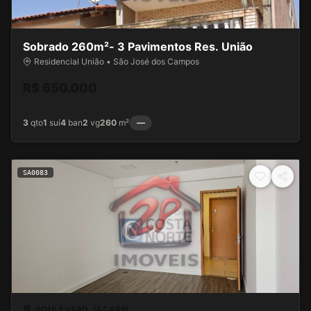
Sobrado 260m²- 3 Pavimentos Res. União
Residencial União • São José dos Campos
R$ 650.000
3
qto
1
suí
4
ban
2
vg
260
m²
—
SA0083
BOULEVARD JACAREI