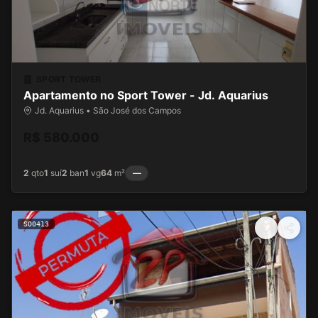
SPORT TOWER
Apartamento no Sport Tower - Jd. Aquarius
Jd. Aquarius • São José dos Campos
R$ 580.000
2
qto
1
suí
2
ban
1
vg
64
m²
—
SO0413