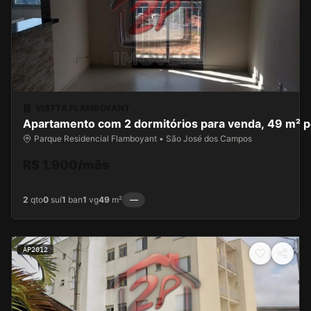
VISTTA FLAMBOYANT
Apartamento com 2 dormitórios para venda, 49 m² p
Parque Residencial Flamboyant • São José dos Campos
R$ 1.900/mês
2
qto
0
suí
1
ban
1
vg
49
m²
—
AP2012