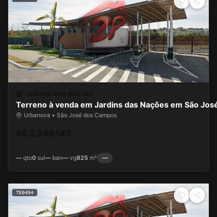
JARDINS DAS NAÇÕES
Terreno à venda em Jardins das Nações em São Jo
Urbanova • São José dos Campos
R$ 2.249.145
—
qto
0
suí
—
ban
—
vg
825
m²
—
TE0494