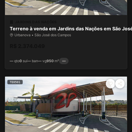
JARDINS DAS NAÇÕES
Terreno à venda em Jardins das Nações em São Jo
Urbanova • São José dos Campos
R$ 2.374.049
—
qto
0
suí
—
ban
—
vg
950
m²
—
TE0501