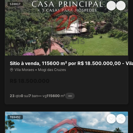
SI0017
Sítio à venda, 115600 m² por R$ 18.500.000,00 - Vi
Vila Moraes • Mogi das Cruzes
R$ 18.500.000
23
qto
0
suí
7
ban
—
vg
115600
m²
—
TE0492