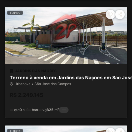
TE0496
JARDINS DAS NAÇÕES
Terreno à venda em Jardins das Nações em São Jo
Urbanova • São José dos Campos
R$ 2.249.145
—
qto
0
suí
—
ban
—
vg
825
m²
—
TE0495