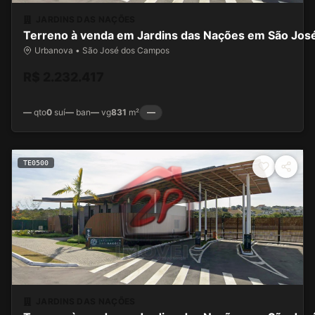
JARDINS DAS NAÇÕES
Terreno à venda em Jardins das Nações em São Jo
Urbanova • São José dos Campos
R$ 2.232.417
—
qto
0
suí
—
ban
—
vg
831
m²
—
TE0500
JARDINS DAS NAÇÕES