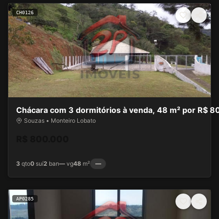
CH0126
Chácara com 3 dormitórios à venda, 48 m² por R$ 8
Souzas • Monteiro Lobato
R$ 800.000
3
qto
0
suí
2
ban
—
vg
48
m²
—
AP0285