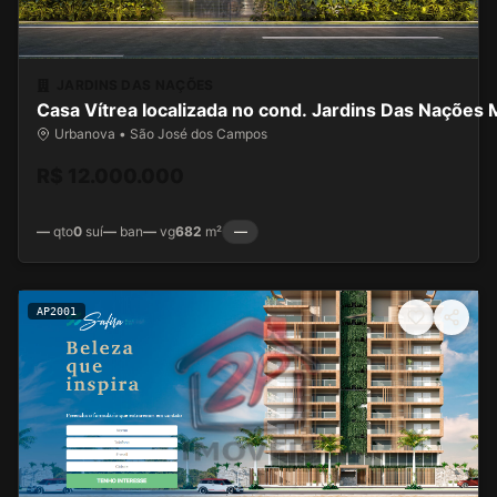
JARDINS DAS NAÇÕES
Casa Vítrea localizada no cond. Jardins Das Nações 
Urbanova • São José dos Campos
R$ 12.000.000
—
qto
0
suí
—
ban
—
vg
682
m²
—
AP2001