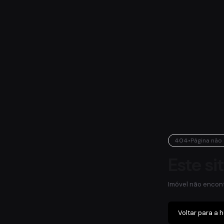
404
•
Página não
Este si
Imóvel não encon
Voltar para a 