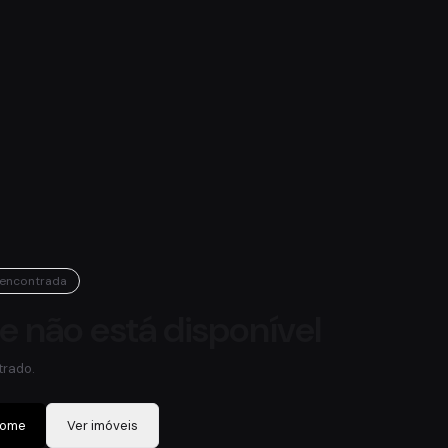
 encontrada
te não está disponível
trado.
home
Ver imóveis