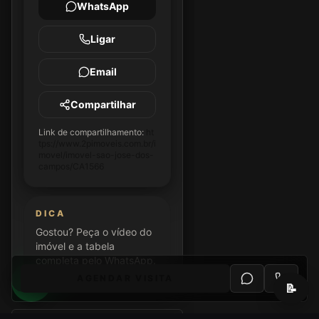
WhatsApp
Ligar
Email
Compartilhar
Link de compartilhamento:
ht
tps://www.2pimoveis.com.br/i
movel/imovel-sao-jose-dos-
campos/CA1566
DICA
Gostou? Peça o vídeo do
imóvel e a tabela
completa pelo WhatsApp.
AGENDAR VISITA
📝