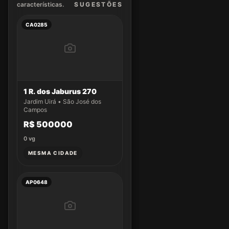
características.
SUGEST
ÕES
CA0285
1 R. dos Jaburus 270
Jardim Uirá • São José dos
Campos
R$ 500000
0
vg
MESMA CIDADE
AP0648