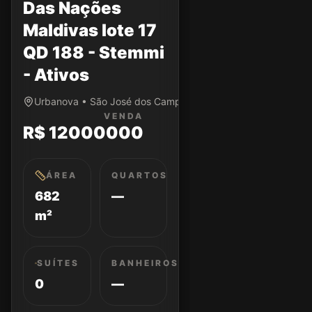
Das Nações
Maldivas lote 17
QD 188 - Stemmi
- Ativos
Urbanova • São José dos Campos/SP
VENDA
R$ 12000000
ÁREA
QUARTOS
682
—
m²
SUÍTES
BANHEIROS
0
—