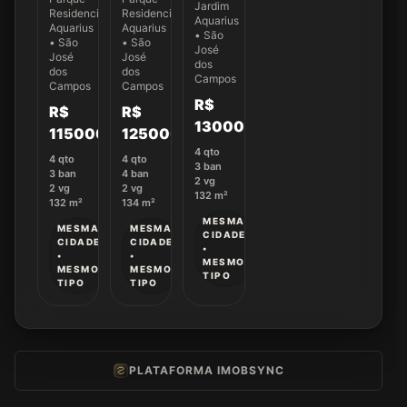
132m²,
Jardim
m² no
Aquarius,
Residencial
Residencial
04
Aquarius
Ed.
SJC |
Aquarius
Aquarius
Dormitórios(01
• São
New
Venda
• São
• São
Suíte)
José
York -
José
Exclusiva!
José
a
dos
dos
dos
Apto
Campos
venda
Campos
Campos
14
no
R$
R$
R$
Jardim
1300000
Aquarius
1150000
1250000
4
qto
4
qto
4
qto
3
ban
3
ban
4
ban
2
vg
2
vg
2
vg
132
m²
132
m²
134
m²
MESMA
MESMA
MESMA
CIDADE
CIDADE
CIDADE
•
•
•
MESMO
MESMO
MESMO
TIPO
TIPO
TIPO
PLATAFORMA IMOBSYNC