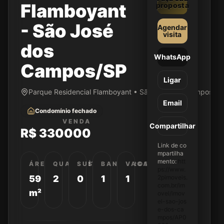
Flamboyant
proposta
- São José
Agendar
visita
dos
WhatsApp
Campos/SP
Ligar
Parque Residencial Flamboyant • São José dos Campos/SP
Email
Condomínio fechado
VENDA
Compartilhar
R$ 330000
Link de co
mpartilha
mento:
htt
ÁREA
QUARTOS
SUÍTES
BANHEIROS
VAGAS
ps://www.
59
2
0
1
1
2pimoveis.
com.br/im
m²
ovel/imov
el-sao-jos
e-dos-ca
mpos/AP0