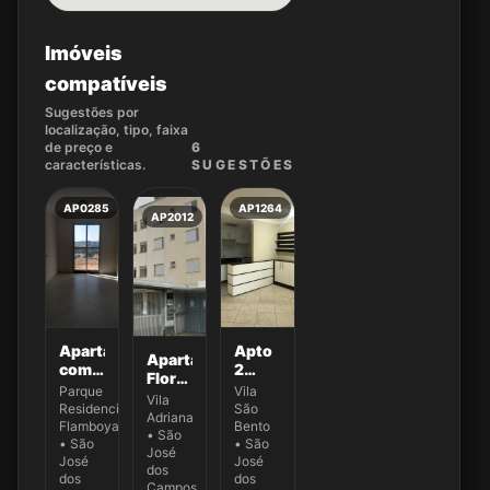
Imóveis
compatíveis
Sugestões por
localização, tipo, faixa
de preço e
6
características.
SUGEST
ÕES
AP0285
AP1264
AP2012
Apartamento
Apto
Apartamento
com 2
2
Flor
dormitórios
Dorms
Parque
Vila
de
Vila
para
para
Residencial
São
Ipê
Adriana
venda,
Alugar
Flamboyant
Bento
com 2
• São
49 m²
na
• São
• São
dormitórios
José
por
José
Vila
José
na
dos
dos
dos
R$
São
Campos
Vila