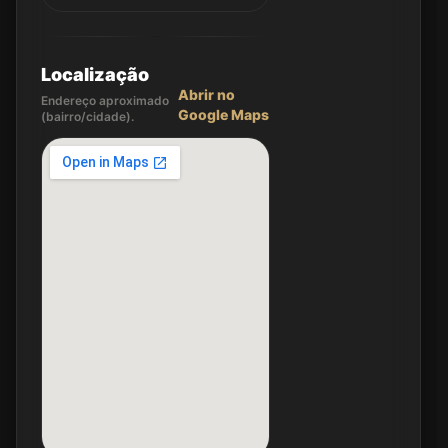
Localização
Abrir no
Endereço aproximado
Google Maps
(bairro/cidade).