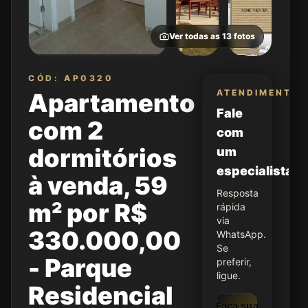
Ver todas as
13
fotos
CÓD: AP0320
ATENDIMENTO
Apartamento
Fale
com 2
com
dormitórios
um
especialista
à venda, 59
Resposta
m² por R$
rápida
via
330.000,00
WhatsApp.
Se
- Parque
preferir,
ligue.
Residencial
Faça sua