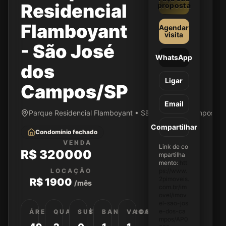
Residencial
proposta
Flamboyant
Agendar
visita
- São José
WhatsApp
dos
Ligar
Campos/SP
Email
Parque Residencial Flamboyant • São José dos Campos/SP
Compartilhar
Condomínio fechado
VENDA
Link de co
R$ 320000
mpartilha
mento:
htt
LOCAÇÃO
ps://www.
2pimoveis.
R$ 1900
/mês
com.br/im
ovel/imov
el-sao-jos
e-dos-ca
ÁREA
QUARTOS
SUÍTES
BANHEIROS
VAGAS
mpos/AP0