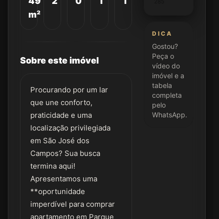
49
2
0
1
1
285
m²
DICA
Gostou?
Peça o
Sobre este imóvel
vídeo do
imóvel e a
tabela
Procurando por um lar
completa
que une conforto,
pelo
praticidade e uma
WhatsApp.
localização privilegiada
em São José dos
Campos? Sua busca
termina aqui!
Apresentamos uma
**oportunidade
imperdível para comprar
apartamento em Parque