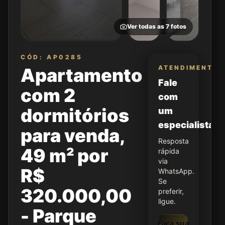
Ver todas as
7
fotos
CÓD: AP0285
ATENDIMENTO
Apartamento
Fale
com 2
com
dormitórios
um
especialista
para venda,
Resposta
49 m² por
rápida
via
R$
WhatsApp.
Se
320.000,00
preferir,
ligue.
- Parque
Faça sua