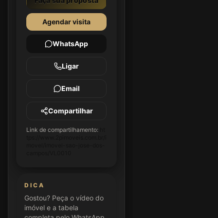
Faça sua proposta
Agendar visita
WhatsApp
Ligar
Email
Compartilhar
Link de compartilhamento:
ht
tps://www.2pimoveis.com.br/i
movel/imovel-sao-jose-dos-
campos/VL0010
DICA
Gostou? Peça o vídeo do
imóvel e a tabela
completa pelo WhatsApp.