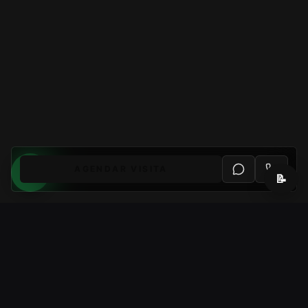
AGENDAR VISITA
📝