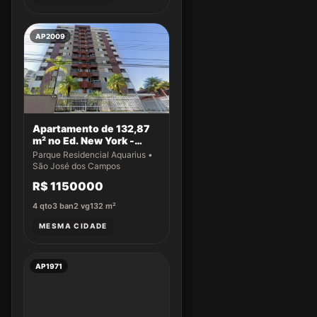
AP2009
Apartamento de 132,87
m² no Ed. New York -
Apto 14
Parque Residencial Aquarius •
São José dos Campos
R$ 1150000
4
qto
3
ban
2
vg
132
m²
MESMA CIDADE
AP1971