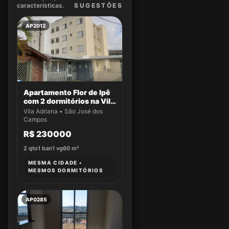
características.
SUGEST
ÕES
AP2012
Apartamento Flor de Ipê
com 2 dormitórios na Vila
Adriana
Vila Adriana • São José dos
Campos
R$ 230000
2
qto
1
ban
1
vg
60
m²
MESMA CIDADE •
MESMOS DORMITÓRIOS
AP0285