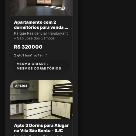
Apartamento com 2
dormitórios para venda,
49 m² por R$ 320.000,00
Parque Residencial Flamboyant
- Parque Residencial
• São José dos Campos
Flamboyant - São José
R$ 320000
dos Campos/SP
2
qto
1
ban
1
vg
49
m²
MESMA CIDADE •
MESMOS DORMITÓRIOS
AP1264
Apto 2 Dorms para Alugar
na Vila São Bento - SJC