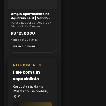
Amplo Apartamento no
Aquarius, SJC | Venda
Exclusiva!
Parque Residencial Aquarius •
São José dos Campos
R$ 1250000
4
qto
4
ban
2
vg
134
m²
MESMA CIDADE
ATENDIMENTO
Fale com um
especialista
Resposta rápida via
WhatsApp. Se preferir,
ligue.