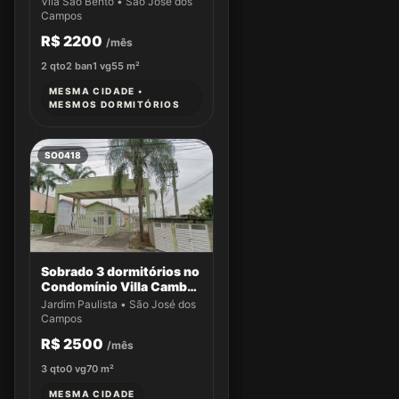
Vila São Bento • São José dos
Campos
R$ 2200
/mês
2
qto
2
ban
1
vg
55
m²
MESMA CIDADE •
MESMOS DORMITÓRIOS
SO0418
Sobrado 3 dormitórios no
Condomínio Villa Cambuí
- Casa 033
Jardim Paulista • São José dos
Campos
R$ 2500
/mês
3
qto
0
vg
70
m²
MESMA CIDADE