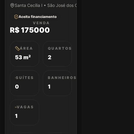
Santa Cecília I • São José dos Campos/SP
Aceita financiamento
VENDA
R$ 175000
ÁREA
QUARTOS
53 m²
2
SUÍTES
BANHEIROS
0
1
VAGAS
1