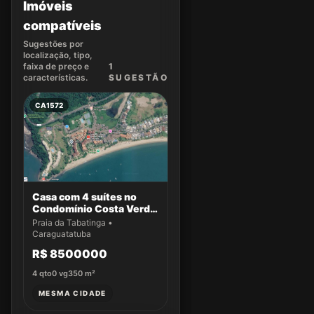
Imóveis
compatíveis
Sugestões por
localização, tipo,
faixa de preço e
1
características.
SUGEST
ÃO
CA1572
Casa com 4 suítes no
Condomínio Costa Verde
Tabatinga
Praia da Tabatinga •
Caraguatatuba
R$ 8500000
4
qto
0
vg
350
m²
MESMA CIDADE