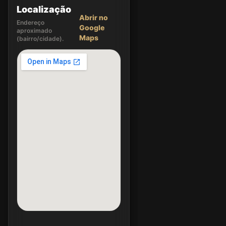
Localização
Abrir no
Endereço
Google
aproximado
Maps
(bairro/cidade).