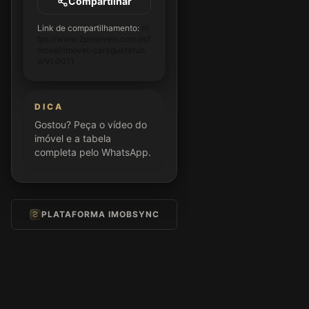
Compartilhar
Link de compartilhamento:
ht
tps://www.2pimoveis.com.br/i
movel/imovel-caraguatatub
a/VL0011
DICA
Gostou? Peça o vídeo do
imóvel e a tabela
completa pelo WhatsApp.
PLATAFORMA IMOBSYNC