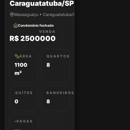
Caraguatatuba/SP
Massaguaçu • Caraguatatuba/SP
Condomínio fechado
VENDA
R$ 2500000
ÁREA
QUARTOS
1100
8
m²
SUÍTES
BANHEIROS
0
8
VAGAS
—