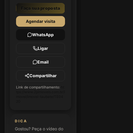
Faça sua proposta
Agendar visita
WhatsApp
Ligar
Email
Compartilhar
Link de compartilhamento:
ht
tps://www.2pimoveis.com.br/i
movel/imovel-taubate/TE04
20
DICA
Gostou? Peça o vídeo do