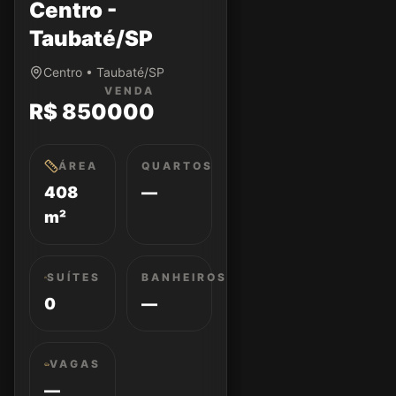
Centro -
Taubaté/SP
Centro • Taubaté/SP
VENDA
R$ 850000
ÁREA
QUARTOS
408
—
m²
SUÍTES
BANHEIROS
0
—
VAGAS
—