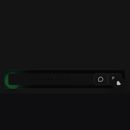
AGENDAR VISITA
📝