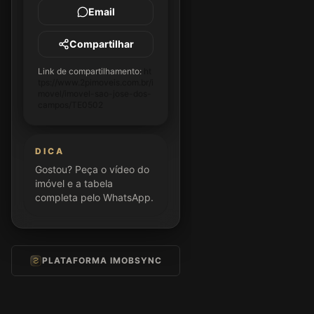
Email
Compartilhar
Link de compartilhamento:
ht
tps://www.2pimoveis.com.br/i
movel/imovel-sao-jose-dos-
campos/TE0502
DICA
Gostou? Peça o vídeo do
imóvel e a tabela
completa pelo WhatsApp.
PLATAFORMA IMOBSYNC