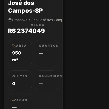
José dos
Campos-SP
Urbanova • São José dos Campos/SP
VENDA
R$ 2374049
ÁREA
QUARTOS
950
—
m²
SUÍTES
BANHEIROS
0
—
VAGAS
—