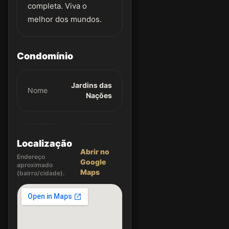
completa. Viva o
melhor dos mundos.
Condomínio
Jardins das
Nome
Nações
Localização
Abrir no
Endereço
Google
aproximado
Maps
(bairro/cidade).