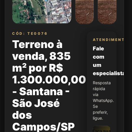
CÓD: TE0076
ATENDIMENTO
Terreno à
Fale
venda, 835
com
m² por R$
um
especialista
1.300.000,00
Resposta
- Santana -
rápida
via
São José
WhatsApp.
Se
dos
preferir,
ligue.
Campos/SP
Faça sua