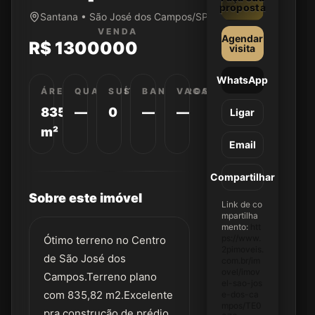
proposta
Santana • São José dos Campos/SP
VENDA
Agendar
R$ 1300000
visita
WhatsApp
ÁREA
QUARTOS
SUÍTES
BANHEIROS
VAGAS
835
—
0
—
—
Ligar
m²
Email
Compartilhar
Sobre este imóvel
Link de co
mpartilha
mento:
htt
ps://www.
Ótimo terreno no Centro
2pimoveis.
de São José dos
com.br/im
ovel/imov
Campos.Terreno plano
el-sao-jos
com 835,82 m2.Excelente
e-dos-ca
mpos/TE0
pra construção de prédio