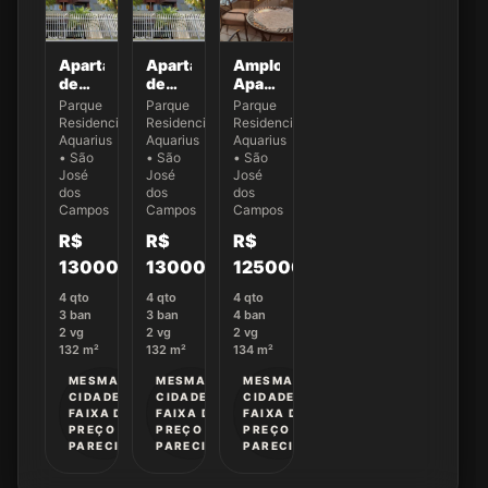
Apartamento
Apartamento
Amplo
de
de
Apartamento
132,87
132,87
no
Parque
Parque
Parque
m² no
m² no
Aquarius,
Residencial
Residencial
Residencial
Ed.
Ed.
SJC |
Aquarius
Aquarius
Aquarius
New
New
Venda
• São
• São
• São
York -
José
York -
José
Exclusiva!
José
dos
dos
dos
Apto
Apto
Campos
Campos
Campos
22
61
R$
R$
R$
1300000
1300000
1250000
4
qto
4
qto
4
qto
3
ban
3
ban
4
ban
2
vg
2
vg
2
vg
132
m²
132
m²
134
m²
MESMA
MESMA
MESMA
CIDADE •
CIDADE •
CIDADE •
FAIXA DE
FAIXA DE
FAIXA DE
PREÇO
PREÇO
PREÇO
PARECIDA
PARECIDA
PARECIDA