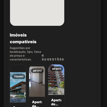
Imóveis
compatíveis
Sugestões por
localização, tipo, faixa
de preço e
6
características.
SUGEST
ÕES
AP2011
AP1717
TE0492
Apartamento
Apartamento
de
de