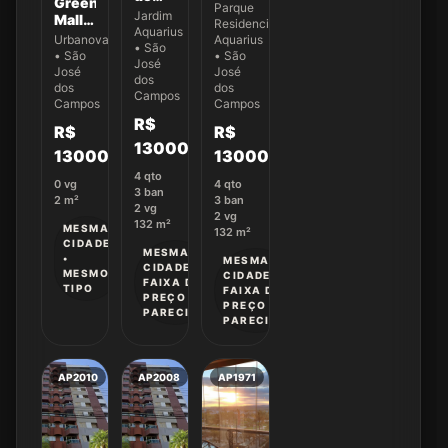
Green
132,87
Parque
132m²,
Jardim
Mall -
m² no
Residencial
04
Aquarius
Urbanova
Ed.
Urbanova
Aquarius
Dormitórios(01
• São
Com
New
• São
• São
Suíte)
José
o
José
York -
José
a
dos
Projeto
dos
dos
Apto
Campos
venda
já
Campos
Campos
43
no
aprovado
R$
R$
R$
Jardim
1300000
Aquarius
13000000
1300000
4
qto
0
vg
4
qto
3
ban
2
m²
3
ban
2
vg
2
vg
132
m²
MESMA
132
m²
CIDADE
MESMA
•
MESMA
CIDADE •
MESMO
CIDADE •
FAIXA DE
TIPO
FAIXA DE
PREÇO
PREÇO
PARECIDA
PARECIDA
AP2010
AP2008
AP1971