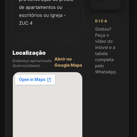
076
de apartamentos ou
escritórios ou igreja -
DICA
ZUC 4
Gostou?
Peça o
vídeo do
imóvel e a
Localização
tabela
Abrir no
completa
Endereço aproximado
Google Maps
pelo
(bairro/cidade).
WhatsApp.