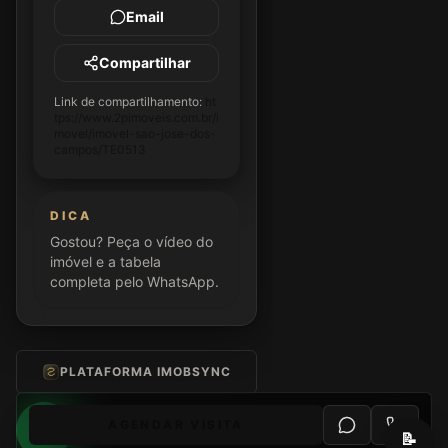
Email
Compartilhar
Link de compartilhamento:
ht
tps://www.2pimoveis.com.br/i
movel/imovel-sao-jose-dos-
campos/TE0513
DICA
Gostou? Peça o vídeo do
imóvel e a tabela
completa pelo WhatsApp.
PLATAFORMA IMOBSYNC
AGENDAR VISITA
📝