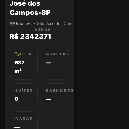
José dos
Campos-SP
Urbanova • São José dos Campos/SP
VENDA
R$ 2342371
ÁREA
QUARTOS
682
—
m²
SUÍTES
BANHEIROS
0
—
VAGAS
—