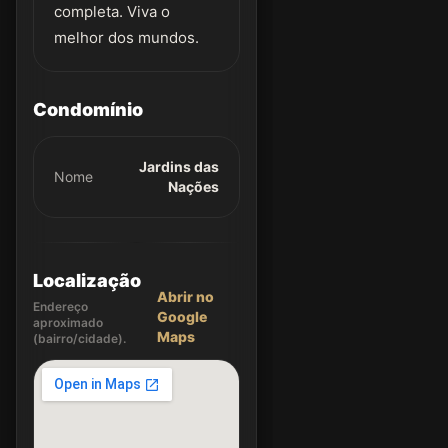
completa. Viva o
melhor dos mundos.
Condomínio
Jardins das
Nome
Nações
Localização
Abrir no
Endereço
Google
aproximado
Maps
(bairro/cidade).