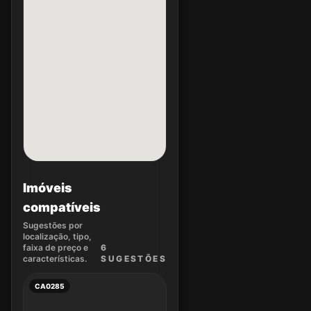
Imóveis
compatíveis
Sugestões por
localização, tipo,
faixa de preço e
6
características.
SUGEST
ÕES
CA0285