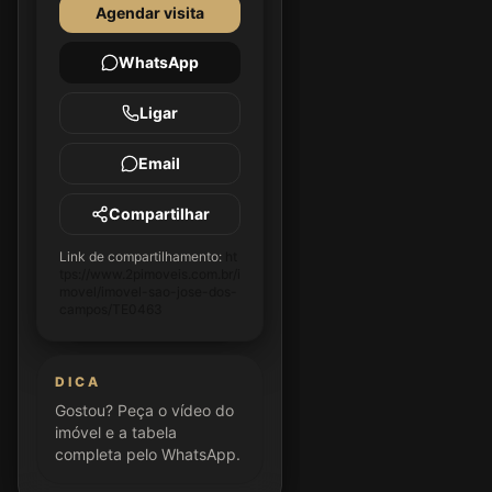
Agendar visita
WhatsApp
Ligar
Email
Compartilhar
Link de compartilhamento:
ht
tps://www.2pimoveis.com.br/i
movel/imovel-sao-jose-dos-
campos/TE0463
DICA
Gostou? Peça o vídeo do
imóvel e a tabela
completa pelo WhatsApp.