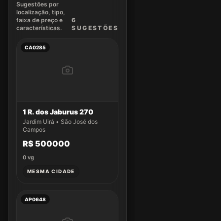
Sugestões por
localização, tipo,
faixa de preço e
6
características.
SUGEST
ÕES
CA0285
1 R. dos Jaburus 270
Jardim Uirá • São José dos
Campos
R$ 500000
0
vg
MESMA CIDADE
AP0648