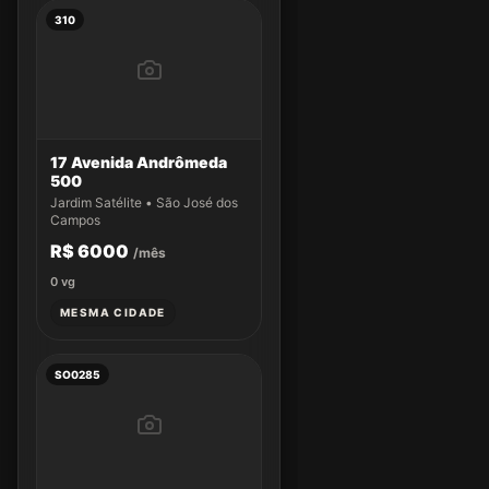
310
17 Avenida Andrômeda
500
Jardim Satélite • São José dos
Campos
R$ 6000
/mês
0
vg
MESMA CIDADE
SO0285