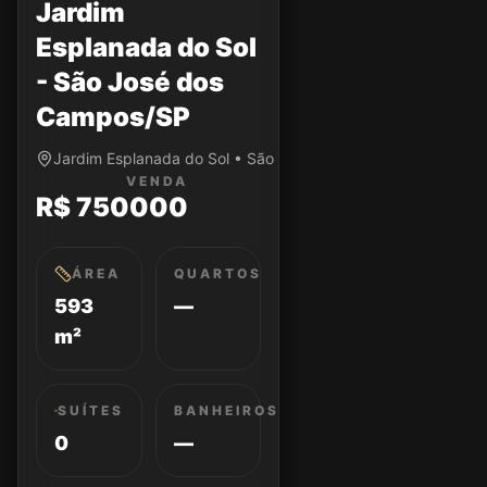
Jardim
Esplanada do Sol
- São José dos
Campos/SP
Jardim Esplanada do Sol • São José dos Campos/SP
VENDA
R$ 750000
ÁREA
QUARTOS
593
—
m²
SUÍTES
BANHEIROS
0
—