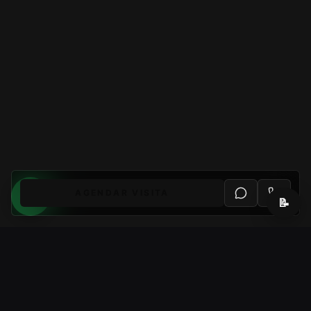
AGENDAR VISITA
📝