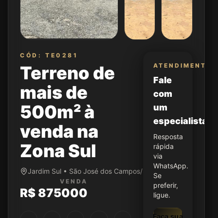
CÓD: TE0281
ATENDIMENTO
Terreno de
Fale
mais de
com
500m² à
um
especialista
venda na
Resposta
Zona Sul
rápida
via
WhatsApp.
Jardim Sul • São José dos Campos/SP
Se
VENDA
preferir,
R$ 875000
ligue.
Faça sua