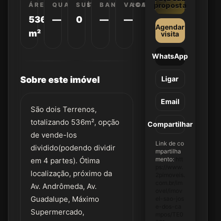
ÁREA
QUARTOS
SUÍTES
BANHEIROS
VAGAS
proposta
536
—
0
—
—
Agendar
m²
visita
WhatsApp
Sobre este imóvel
Ligar
Email
São dois Terrenos,
totalizando 536m², opção
Compartilhar
de vende-los
Link de co
dividido(podendo dividir
mpartilha
mento:
htt
em 4 partes). Ótima
ps://www.
localização, próximo da
2pimoveis.
com.br/im
Av. Andrômeda, Av.
ovel/imov
Guadalupe, Máximo
el-sao-jos
e-dos-ca
Supermercado,
mpos/TE0