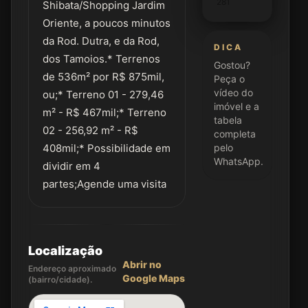
281
Shibata/Shopping Jardim
Oriente, a poucos minutos
da Rod. Dutra, e da Rod,
DICA
dos Tamoios.* Terrenos
Gostou?
de 536m² por R$ 875mil,
Peça o
vídeo do
ou;* Terreno 01 - 279,46
imóvel e a
m² - R$ 467mil;* Terreno
tabela
02 - 256,92 m² - R$
completa
408mil;* Possibilidade em
pelo
WhatsApp.
dividir em 4
partes;Agende uma visita
Localização
Abrir no
Endereço aproximado
Google Maps
(bairro/cidade).