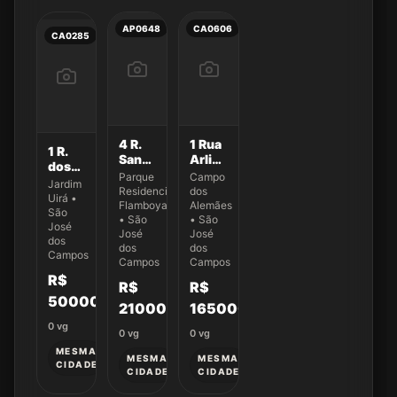
AP0648
CA0606
CA0285
4 R.
1 Rua
1 R.
Sandro
Arlinda
dos
Bezerra
Pereira
Parque
Campo
Jaburus
Jardim
da
Dias
Residencial
dos
270
Uirá •
Silva
Flamboyant
Alemães
São
223
• São
• São
José
José
José
dos
dos
dos
Campos
Campos
Campos
R$
R$
R$
500000
210000
165000
0
vg
0
vg
0
vg
MESMA
MESMA
MESMA
CIDADE
CIDADE
CIDADE