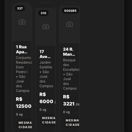
327
SO0285
310
1 Rua
24 R.
17
Aparecida
Manoel
Avenida
da
Conjunto
Freire
Bosque
Andrômeda
Conceição
Residencial
Jardim
de
dos
500
Oliveira
Dom
Satélite
Castro
Eucaliptos
300
Pedro I
• São
55
• São
• São
José
José
José
dos
dos
dos
Campos
Campos
Campos
R$
R$
R$
6000
/mês
3221
/mês
125000
0
vg
0
vg
0
vg
MESMA
MESMA
CIDADE
MESMA
CIDADE
CIDADE