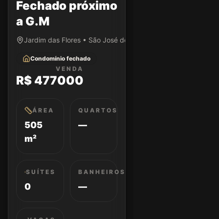
Fechado próximo
a G.M
Jardim das Flores • São José dos Campos/SP
Condomínio fechado
VENDA
R$ 477000
ÁREA
QUARTOS
505
—
m²
SUÍTES
BANHEIROS
0
—