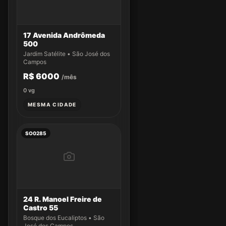
17 Avenida Andrômeda
500
Jardim Satélite • São José dos
Campos
R$ 6000
/mês
0
vg
MESMA CIDADE
SO0285
24 R. Manoel Freire de
Castro 55
Bosque dos Eucaliptos • São
José dos Campos