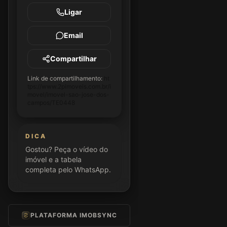
Ligar
Email
Compartilhar
Link de compartilhamento:
ht
tps://www.2pimoveis.com.br/i
movel/imovel-sao-jose-dos-
campos/TE0448
DICA
Gostou? Peça o vídeo do
imóvel e a tabela
completa pelo WhatsApp.
PLATAFORMA IMOBSYNC