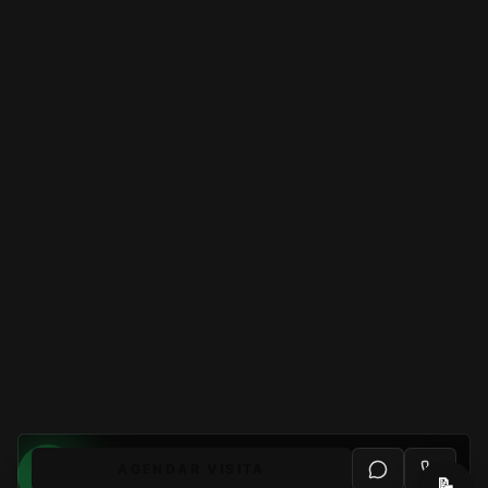
AGENDAR VISITA
📝