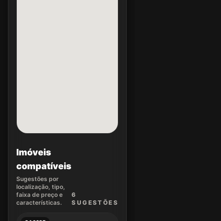
Imóveis
compatíveis
Sugestões por
localização, tipo,
faixa de preço e
6
características.
SUGEST
ÕES