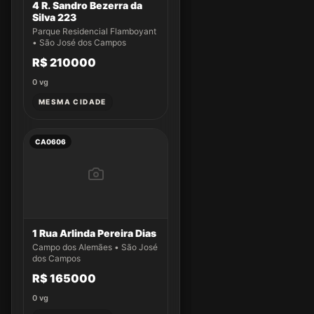
4 R. Sandro Bezerra da
Silva 223
Parque Residencial Flamboyant
• São José dos Campos
R$ 210000
0
vg
MESMA CIDADE
CA0606
1 Rua Arlinda Pereira Dias
Campo dos Alemães • São José
dos Campos
R$ 165000
0
vg