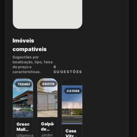
Imóveis
compatíveis
Sugestões por
localização, tipo, faixa
de preço e
6
características.
SUGEST
ÕES
GA0110
TE0492
CA1566
Galpão
Green
de
Mall -
Casa
500
Urbanova
Jardim
Urbanova
Vítrea