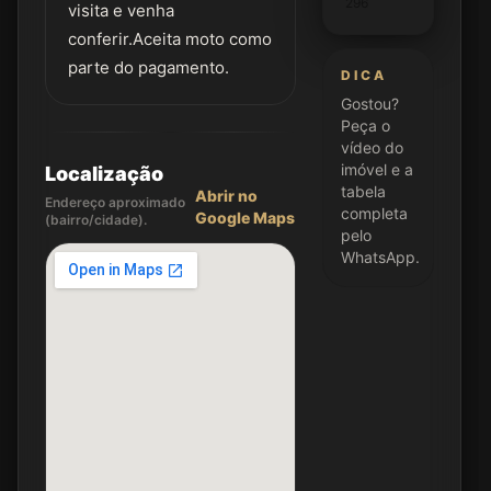
296
visita e venha
conferir.Aceita moto como
parte do pagamento.
DICA
Gostou?
Peça o
vídeo do
imóvel e a
Localização
tabela
Abrir no
Endereço aproximado
completa
Google Maps
(bairro/cidade).
pelo
WhatsApp.