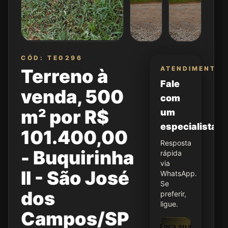
CÓD: TE0296
ATENDIMENTO
Terreno à
Fale
venda, 500
com
m² por R$
um
especialista
101.400,00
Resposta
- Buquirinha
rápida
via
II - São José
WhatsApp.
Se
dos
preferir,
ligue.
Campos/SP
Faça sua