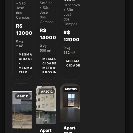
m²
Com
Satélite
• São
localizada
Urbanova
para
o
• São
José
no
• São
locação
Projeto
José
dos
cond.
José
no
dos
já
Campos
Jardins
dos
Campos
Jardim
aprovado
Das
Campos
R$
Satélite
Nações
R$
R$
13000000
Maldivas
14000
/mês
12000000
lote
0
vg
17 QD
0
vg
2
m²
0
vg
188 -
500
m²
682
m²
Stemmi
MESMA
CIDADE
MESMA
-
MESMA
•
CIDADE •
Ativos
CIDADE
MESMO
METRAGEM
TIPO
PRÓXIMA
AP0285
AP2012
GA0111
Apartamento
Apartamento
com 2