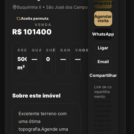
proposta
Buquirinha II • São José dos Campos/SP
Agendar
Aceita permuta
visita
VENDA
R$ 101400
WhatsApp
Ligar
ÁREA
QUARTOS
SUÍTES
BANHEIROS
VAGAS
500
—
0
—
—
Email
m²
Compartilhar
Link de co
mpartilha
Sobre este imóvel
mento:
htt
ps://www.
2pimoveis.
com.br/im
Excelente terreno com
ovel/imov
el-sao-jos
uma ótima
e-dos-ca
topografia.Agende uma
mpos/TE0