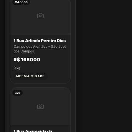
CA0606
1 Rua Arlinda Pereira Dias
Campo dos Alemães • São José
dos Campos
R$ 165000
0
vg
MESMA CIDADE
327
1 Rua Aparecida da