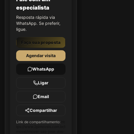
especialista
Resposta rápida via
WhatsApp. Se preferir,
ligue.
Faça sua proposta
Agendar visita
WhatsApp
Ligar
Email
Compartilhar
Link de compartilhamento:
ht
tps://www.2pimoveis.com.br/i
movel/imovel-sao-jose-dos-