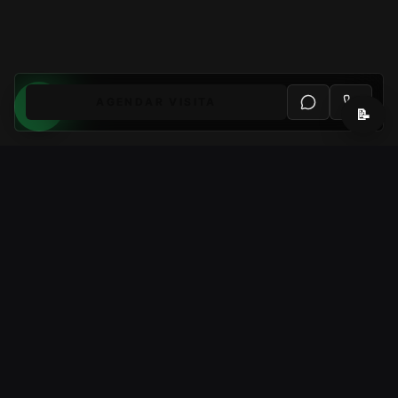
AGENDAR VISITA
📝