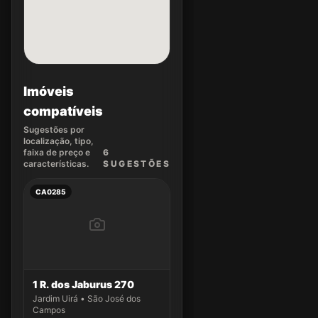
Imóveis
compatíveis
Sugestões por
localização, tipo,
faixa de preço e
6
características.
SUGEST
ÕES
CA0285
1 R. dos Jaburus 270
Jardim Uirá • São José dos
Campos