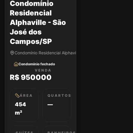
Condomínio
Residencial
Alphaville - São
José dos
Campos/SP
Condomínio Residencial Alphaville • São José dos Campos/S
Condomínio fechado
VENDA
R$ 950000
ÁREA
QUARTOS
454
—
m²
SUÍTES
BANHEIROS