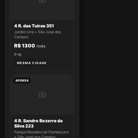
4 R. das Tuiras 351
Jardim Uirá • São José dos
Campos
R$ 1300
/mês
0
vg
MESMA CIDADE
AP0654
4 R. Sandro Bezerra da
Silva 223
Parque Residencial Flamboyant
• São José dos Campos