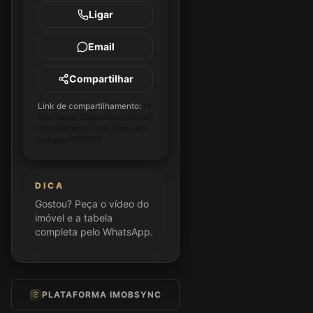
Ligar
Email
Compartilhar
Link de compartilhamento:
ht
tps://www.2pimoveis.com.br/i
movel/imovel-sao-jose-dos-
campos/TE0257
DICA
Gostou? Peça o vídeo do
imóvel e a tabela
completa pelo WhatsApp.
PLATAFORMA IMOBSYNC