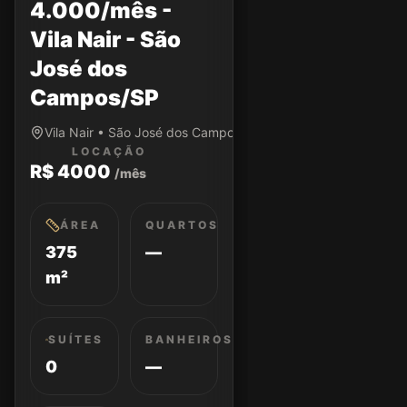
4.000/mês -
Vila Nair - São
José dos
Campos/SP
Vila Nair • São José dos Campos/SP
LOCAÇÃO
R$ 4000
/mês
ÁREA
QUARTOS
375
—
m²
SUÍTES
BANHEIROS
0
—