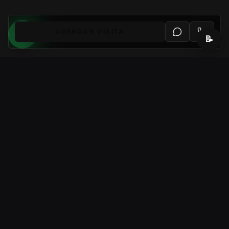
AGENDAR VISITA
📝