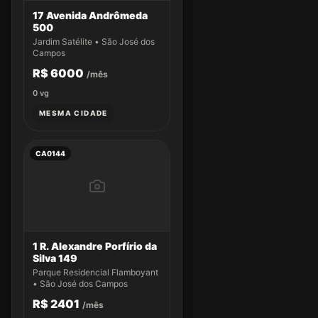
17 Avenida Andrômeda
500
Jardim Satélite • São José dos
Campos
R$ 6000
/mês
0
vg
MESMA CIDADE
CA0144
1 R. Alexandre Porfírio da
Silva 149
Parque Residencial Flamboyant
• São José dos Campos
R$ 2401
/mês