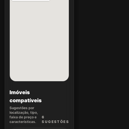
Imóveis
compatíveis
Sugestões por
localização, tipo,
faixa de preço e
6
características.
SUGEST
ÕES