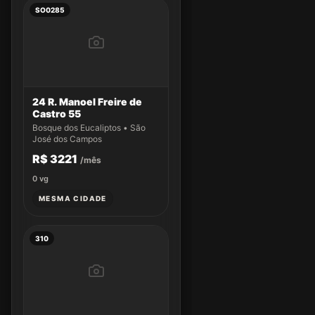
SO0285
24 R. Manoel Freire de
Castro 55
Bosque dos Eucaliptos • São
José dos Campos
R$ 3221
/mês
0
vg
MESMA CIDADE
310