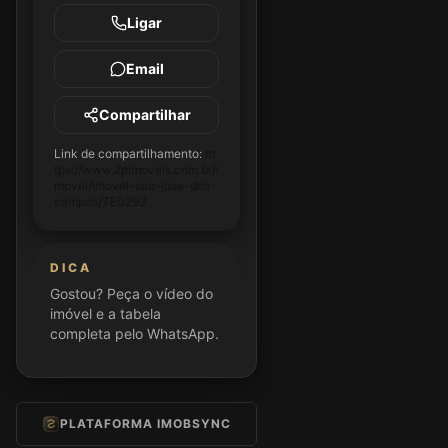
Ligar
Email
Compartilhar
Link de compartilhamento:
ht
tps://www.2pimoveis.com.br/i
movel/imovel-sao-jose-dos-
campos/TE0293
DICA
Gostou? Peça o vídeo do
imóvel e a tabela
completa pelo WhatsApp.
PLATAFORMA IMOBSYNC