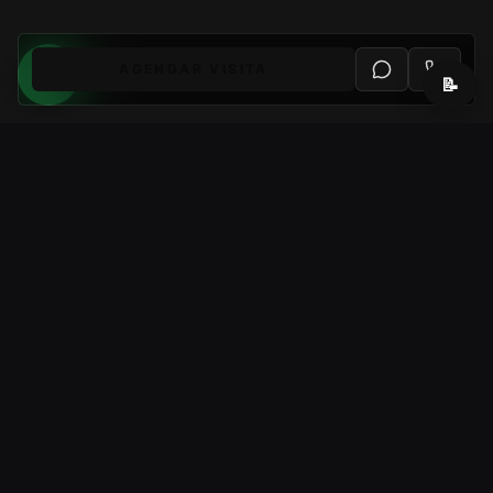
AGENDAR VISITA
📝