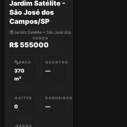
Jardim Satélite -
São José dos
Campos/SP
Jardim Satélite • São José dos Campos/SP
VENDA
R$ 555000
ÁREA
QUARTOS
370
—
m²
SUÍTES
BANHEIROS
0
—
VAGAS