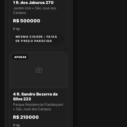
1 R. dos Jaburus 270
Jardim Uirá • São José dos
Campos
R$ 500000
0
vg
MESMA CIDADE • FAIXA
DE PREÇO PARECIDA
AP0648
4 R. Sandro Bezerra da
Silva 223
Parque Residencial Flamboyant
• São José dos Campos
R$ 210000
0
vg