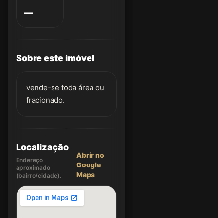
—
Sobre este imóvel
vende-se toda área ou
fracionado.
Localização
Abrir no
Endereço
Google
aproximado
Maps
(bairro/cidade).