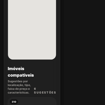
Imóveis
compatíveis
Sugestões por
localização, tipo,
faixa de preço e
6
características.
SUGEST
ÕES
310