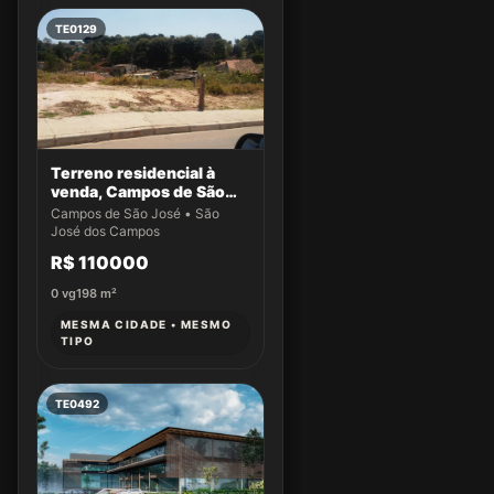
TE0129
Terreno residencial à
venda, Campos de São
José, São José dos
Campos de São José • São
Campos.
José dos Campos
R$ 110000
0
vg
198
m²
MESMA CIDADE • MESMO
TIPO
TE0492