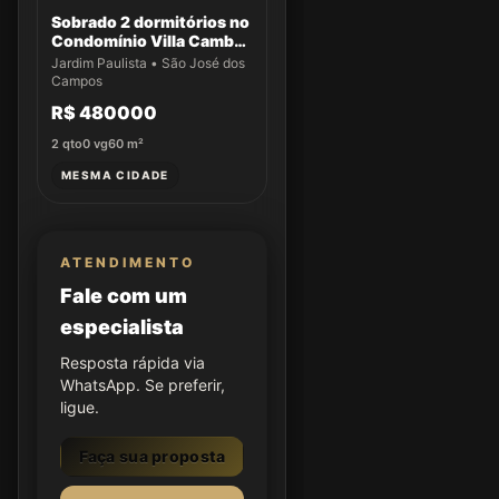
Sobrado 2 dormitórios no
Condomínio Villa Cambuí
- Casa 009
Jardim Paulista • São José dos
Campos
R$ 480000
2
qto
0
vg
60
m²
MESMA CIDADE
ATENDIMENTO
Fale com um
especialista
Resposta rápida via
WhatsApp. Se preferir,
ligue.
Faça sua proposta