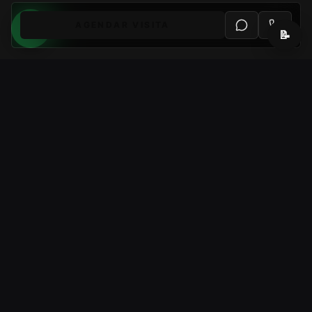
AGENDAR VISITA
📝