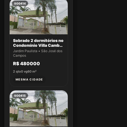
SO0414
Sobrado 2 dormitórios no
Condomínio Villa Cambuí
- Casa 004
Jardim Paulista • São José dos
Campos
R$ 480000
2
qto
0
vg
60
m²
MESMA CIDADE
SO0415