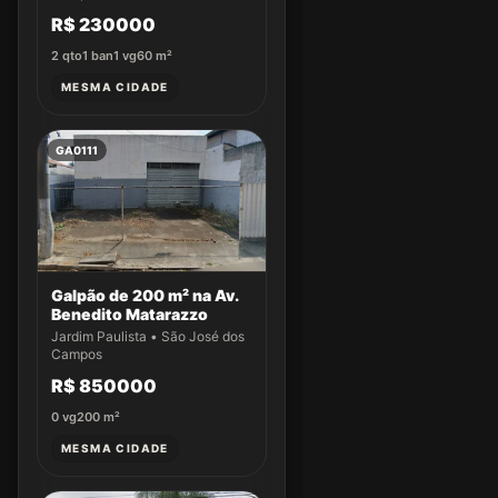
R$ 230000
2
qto
1
ban
1
vg
60
m²
MESMA CIDADE
GA0111
Galpão de 200 m² na Av.
Benedito Matarazzo
Jardim Paulista • São José dos
Campos
R$ 850000
0
vg
200
m²
MESMA CIDADE