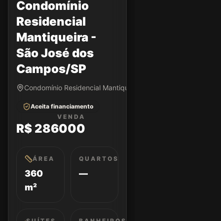
Condomínio
Residencial
Mantiqueira -
São José dos
Campos/SP
Condomínio Residencial Mantiqueira • São José dos Campo
Aceita financiamento
VENDA
R$ 286000
ÁREA
QUARTOS
360
—
m²
SUÍTES
BANHEIROS