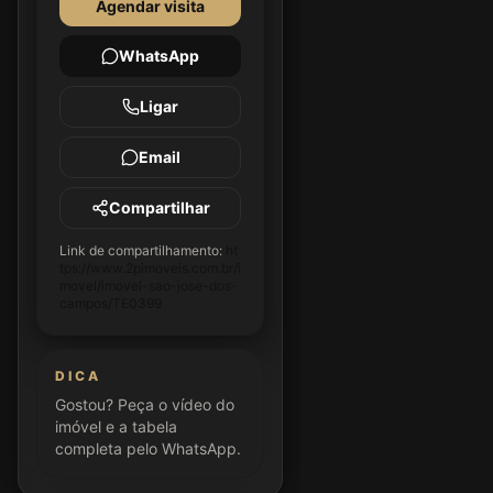
Agendar visita
WhatsApp
Ligar
Email
Compartilhar
Link de compartilhamento:
ht
tps://www.2pimoveis.com.br/i
movel/imovel-sao-jose-dos-
campos/TE0399
DICA
Gostou? Peça o vídeo do
imóvel e a tabela
completa pelo WhatsApp.