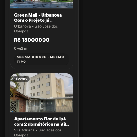
Green Mall - Urbanova
Com o Projeto já
aprovado
Urbanova • São José dos
Campos
R$ 13000000
0
vg
2
m²
MESMA CIDADE • MESMO
TIPO
AP2012
Apartamento Flor de Ipê
com 2 dormitórios na Vila
Adriana
Vila Adriana • São José dos
Campos