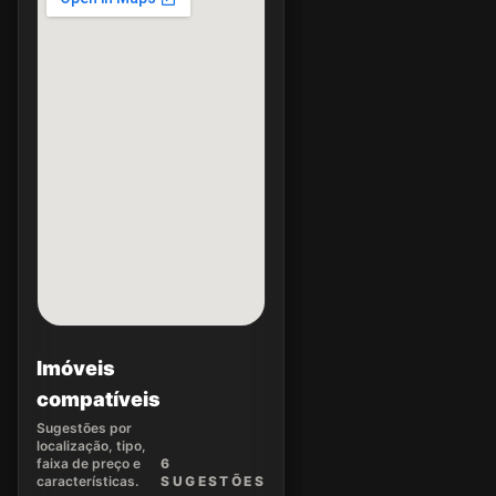
Imóveis
compatíveis
Sugestões por
localização, tipo,
faixa de preço e
6
características.
SUGEST
ÕES