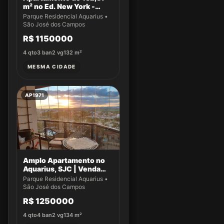
m² no Ed. New York -
Apto 14
Parque Residencial Aquarius •
São José dos Campos
R$ 1150000
4
qto
3
ban
2
vg
132
m²
MESMA CIDADE
AP1971
Amplo Apartamento no
Aquarius, SJC | Venda
Exclusiva!
Parque Residencial Aquarius •
São José dos Campos
R$ 1250000
4
qto
4
ban
2
vg
134
m²