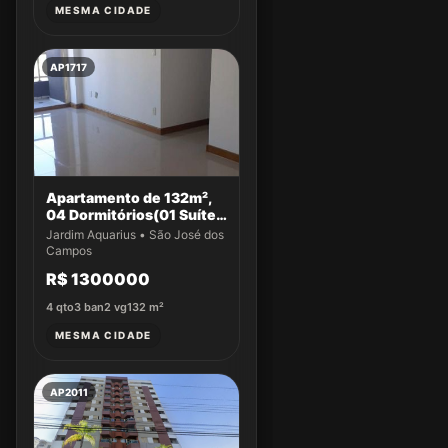
MESMA CIDADE
AP1717
Apartamento de 132m²,
04 Dormitórios(01 Suíte)
a venda no Jardim
Jardim Aquarius • São José dos
Aquarius
Campos
R$ 1300000
4
qto
3
ban
2
vg
132
m²
MESMA CIDADE
AP2011