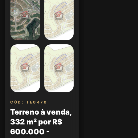
CÓD: TE0470
Terreno à venda,
332 m² por R$
600.000 -