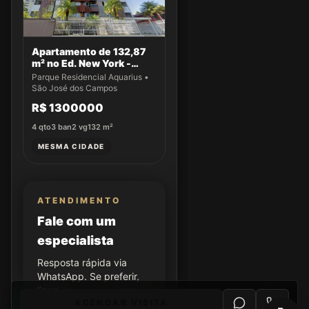
Apartamento de 132,87
m² no Ed. New York -
Apto 43
Parque Residencial Aquarius •
São José dos Campos
R$ 1300000
4
qto
3
ban
2
vg
132
m²
MESMA CIDADE
ATENDIMENTO
Fale com um
especialista
Resposta rápida via
WhatsApp. Se preferir,
ligue.
AGENDAR VISITA