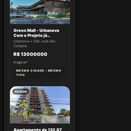
Green Mall - Urbanova
Com o Projeto já
aprovado
Urbanova • São José dos
Campos
R$ 13000000
0
vg
2
m²
MESMA CIDADE • MESMO
TIPO
AP2009
Apartamento de 132,87