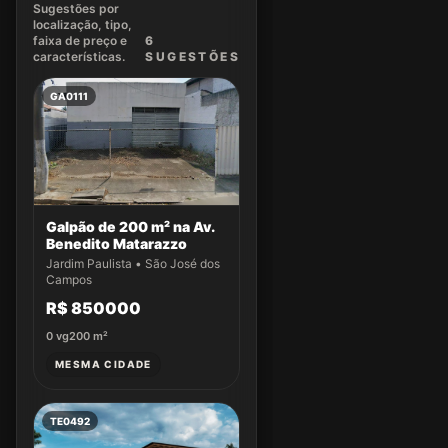
Sugestões por
localização, tipo,
faixa de preço e
6
características.
SUGEST
ÕES
GA0111
Galpão de 200 m² na Av.
Benedito Matarazzo
Jardim Paulista • São José dos
Campos
R$ 850000
0
vg
200
m²
MESMA CIDADE
TE0492