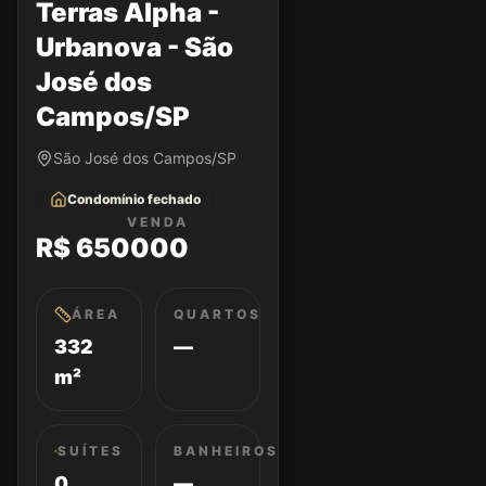
Terras Alpha -
Urbanova - São
José dos
Campos/SP
São José dos Campos/SP
Condomínio fechado
VENDA
R$ 650000
ÁREA
QUARTOS
332
—
m²
SUÍTES
BANHEIROS
0
—