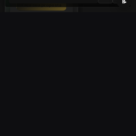
📝
Faça sua proposta
Agendar visita
WhatsApp
Ligar
Email
Compartilhar
Link de compartilhamento:
ht
tps://www.2pimoveis.com.br/i
movel/imovel-sao-jose-dos-
campos/TE0470
DICA
Gostou? Peça o vídeo do
imóvel e a tabela