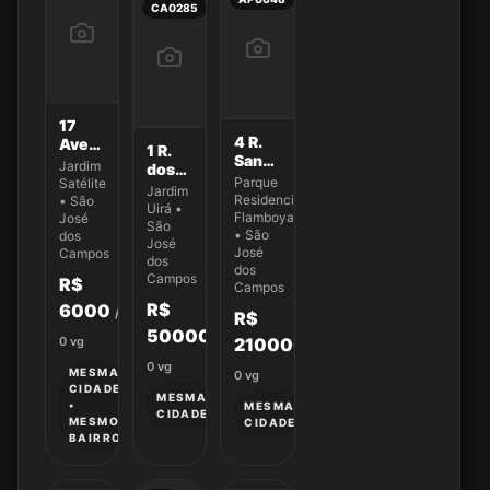
CA0285
17
4 R.
Avenida
1 R.
Sandro
Andrômeda
Jardim
dos
Bezerra
500
Parque
Satélite
Jaburus
Jardim
da
Residencial
• São
270
Uirá •
Silva
Flamboyant
José
São
223
• São
dos
José
José
Campos
dos
dos
Campos
R$
Campos
R$
6000
/mês
R$
500000
210000
0
vg
0
vg
MESMA
0
vg
CIDADE
MESMA
•
MESMA
CIDADE
MESMO
CIDADE
BAIRRO