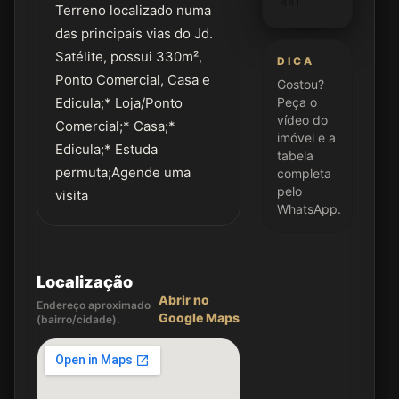
441
Terreno localizado numa
das principais vias do Jd.
Satélite, possui 330m²,
DICA
Ponto Comercial, Casa e
Gostou?
Edicula;* Loja/Ponto
Peça o
vídeo do
Comercial;* Casa;*
imóvel e a
Edicula;* Estuda
tabela
permuta;Agende uma
completa
pelo
visita
WhatsApp.
Localização
Abrir no
Endereço aproximado
Google Maps
(bairro/cidade).