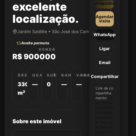
excelente
proposta
localização.
Agendar
visita
Jardim Satélite • São José dos Campos/SP
WhatsApp
Aceita permuta
Ligar
VENDA
R$ 900000
Email
ÁREA
QUARTOS
SUÍTES
BANHEIROS
VAGAS
Compartilhar
330
—
0
—
—
Link de co
m²
mpartilha
mento:
htt
ps://www.
2pimoveis.
com.br/im
ovel/imov
Sobre este imóvel
el-sao-jos
e-dos-ca
mpos/TE0