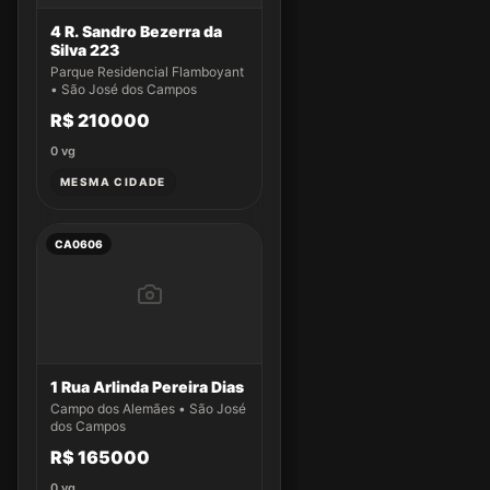
4 R. Sandro Bezerra da
Silva 223
Parque Residencial Flamboyant
• São José dos Campos
R$ 210000
0
vg
MESMA CIDADE
CA0606
1 Rua Arlinda Pereira Dias
Campo dos Alemães • São José
dos Campos
R$ 165000
0
vg