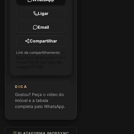
Ligar
Email
Compartilhar
Link de compartilhamento:
ht
tps://www.2pimoveis.com.br/i
movel/imovel-sao-jose-dos-
campos/TE0462
DICA
Gostou? Peça o vídeo do
imóvel e a tabela
completa pelo WhatsApp.
PLATAFORMA IMOBSYNC