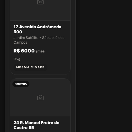
17 Avenida Andrômeda
500
Jardim Satélite • São José dos
Campos
R$ 6000
/mês
0
vg
MESMA CIDADE
SO0285
24 R. Manoel Freire de
Castro 55