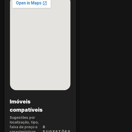
Imóveis
compatíveis
Sugestões por
localização, tipo,
faixa de preço e
6
características.
SUGEST
ÕES