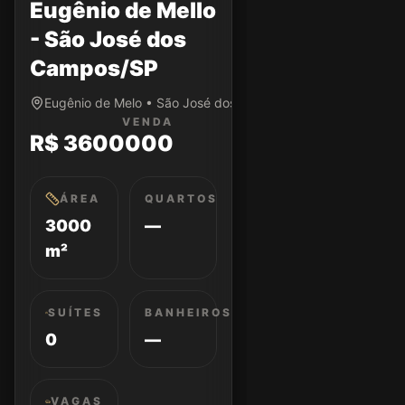
Eugênio de Mello
- São José dos
Campos/SP
Eugênio de Melo • São José dos Campos/SP
VENDA
R$ 3600000
ÁREA
QUARTOS
3000
—
m²
SUÍTES
BANHEIROS
0
—
VAGAS