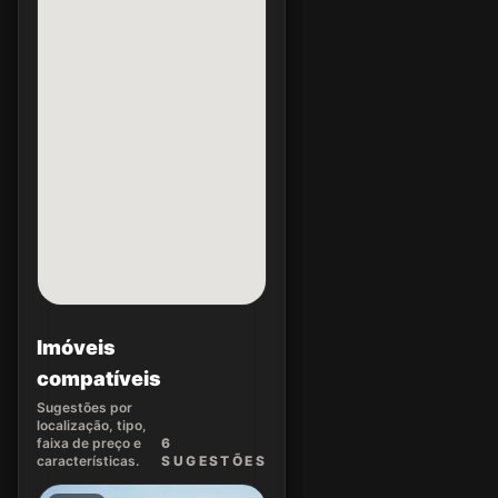
Imóveis
compatíveis
Sugestões por
localização, tipo,
faixa de preço e
6
características.
SUGEST
ÕES