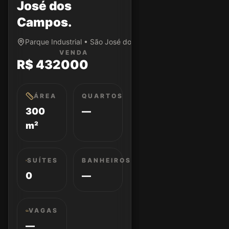
José dos
Campos.
Parque Industrial • São José dos Campos/SP
VENDA
R$ 432000
ÁREA
QUARTOS
300
—
m²
SUÍTES
BANHEIROS
0
—
VAGAS
—