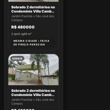
Sobrado 2 dormitórios no
Condomínio Villa Cambuí
- Casa 004
Jardim Paulista • São José dos
Campos
R$ 480000
2
qto
0
vg
60
m²
MESMA CIDADE • FAIXA
DE PREÇO PARECIDA
SO0415
Sobrado 2 dormitórios no
Condomínio Villa Cambuí
- Casa 009
Jardim Paulista • São José dos
Campos