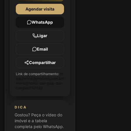
Agendar visita
WhatsApp
Ligar
Email
Compartilhar
Link de compartilhamento:
ht
tps://www.2pimoveis.com.br/i
movel/imovel-sao-jose-dos-
campos/TE0199
DICA
Gostou? Peça o vídeo do
imóvel e a tabela
completa pelo WhatsApp.