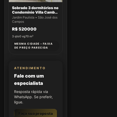
Sobrado 3 dormitórios no
Condomínio Villa Cambuí
- Casa 032
Jardim Paulista • São José dos
Campos
R$ 520000
3
qto
0
vg
70
m²
MESMA CIDADE • FAIXA
DE PREÇO PARECIDA
ATENDIMENTO
Fale com um
especialista
Resposta rápida via
WhatsApp. Se preferir,
ligue.
Faça sua proposta