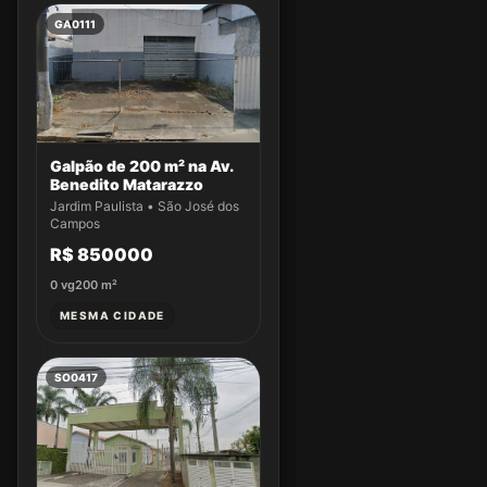
GA0111
Galpão de 200 m² na Av.
Benedito Matarazzo
Jardim Paulista • São José dos
Campos
R$ 850000
0
vg
200
m²
MESMA CIDADE
SO0417