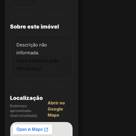
Sobre este imóvel
Descrição não
informada.
Peça detalhes pelo
WhatsApp
Localização
Abrir no
Endereço
Google
aproximado
Maps
(bairro/cidade).