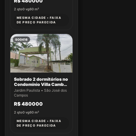
R$ 480000
2
qto
0
vg
60
m²
MESMA CIDADE • FAIXA
DE PREÇO PARECIDA
SO0416
Sobrado 2 dormitórios no
Condomínio Villa Cambuí
- Casa 059
Jardim Paulista • São José dos
Campos
R$ 480000
2
qto
0
vg
60
m²
MESMA CIDADE • FAIXA
DE PREÇO PARECIDA