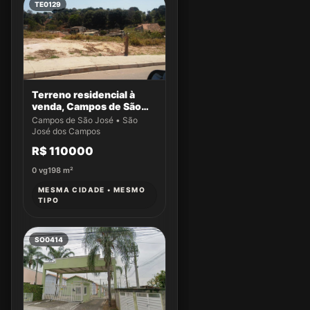
TE0129
Terreno residencial à
venda, Campos de São
José, São José dos
Campos de São José • São
Campos.
José dos Campos
R$ 110000
0
vg
198
m²
MESMA CIDADE • MESMO
TIPO
SO0414