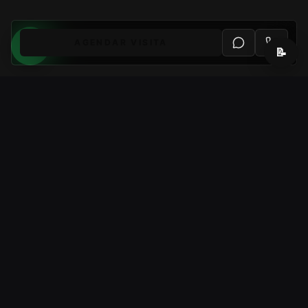
AGENDAR VISITA
📝