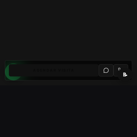
AGENDAR VISITA
📝