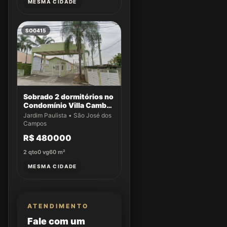
MESMA CIDADE
SO0415
Sobrado 2 dormitórios no
Condomínio Villa Cambuí
- Casa 009
Jardim Paulista • São José dos
Campos
R$ 480000
2
qto
0
vg
60
m²
MESMA CIDADE
ATENDIMENTO
Fale com um