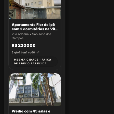
Apartamento Flor de Ipê
com 2 dormitórios na Vila
Adriana
Vila Adriana • São José dos
Campos
R$ 230000
2
qto
1
ban
1
vg
60
m²
MESMA CIDADE • FAIXA
DE PREÇO PARECIDA
PR0019
Prédio com 45 salas e