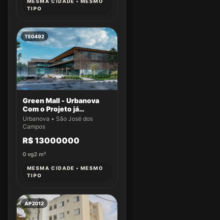
MESMA CIDADE • MESMO
TIPO
TE0492
Green Mall - Urbanova
Com o Projeto já
aprovado
Urbanova • São José dos
Campos
R$ 13000000
0
vg
2
m²
MESMA CIDADE • MESMO
TIPO
AP2012