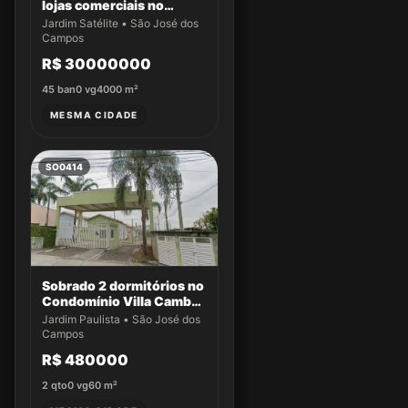
lojas comerciais no
Jardim Satélite
Jardim Satélite • São José dos
Campos
R$ 30000000
45
ban
0
vg
4000
m²
MESMA CIDADE
SO0414
Sobrado 2 dormitórios no
Condomínio Villa Cambuí
- Casa 004
Jardim Paulista • São José dos
Campos
R$ 480000
2
qto
0
vg
60
m²