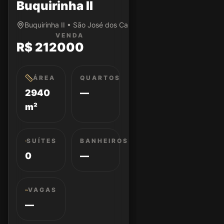
Buquirinha II
Buquirinha II • São José dos Campos/SP
VENDA
R$ 212000
ÁREA
QUARTOS
2940
—
m²
SUÍTES
BANHEIROS
0
—
VAGAS
—