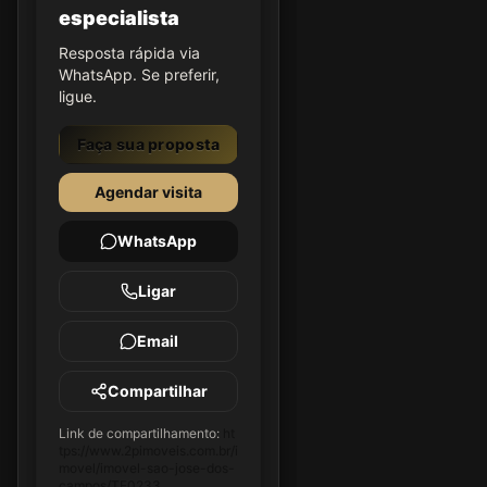
especialista
Resposta rápida via
WhatsApp. Se preferir,
ligue.
Faça sua proposta
Agendar visita
WhatsApp
Ligar
Email
Compartilhar
Link de compartilhamento:
ht
tps://www.2pimoveis.com.br/i
movel/imovel-sao-jose-dos-
campos/TE0233