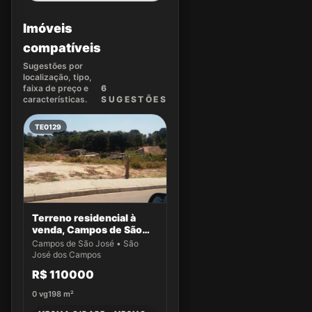
Imóveis
compatíveis
Sugestões por
localização, tipo,
faixa de preço e
6
características.
SUGEST
ÕES
TE0129
Terreno residencial à
venda, Campos de São
José, São José dos
Campos de São José • São
Campos.
José dos Campos
R$ 110000
0
vg
198
m²