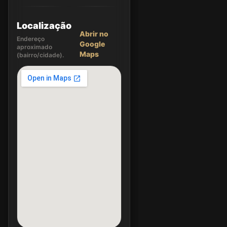
Localização
Abrir no
Endereço
Google
aproximado
Maps
(bairro/cidade).