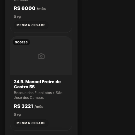
R$ 6000
/mês
0
vg
MESMA CIDADE
SO0285
24 R. Manoel Freire de
Castro 55
Bosque dos Eucaliptos • São
José dos Campos
R$ 3221
/mês
0
vg
MESMA CIDADE