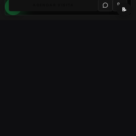
AGENDAR VISITA
📝