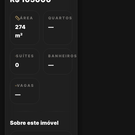
ÁREA
QUARTOS
274
—
m²
SUÍTES
BANHEIROS
0
—
VAGAS
—
Sobre este imóvel