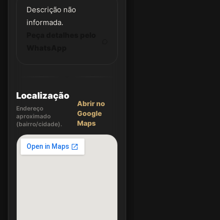
Descrição não
informada.
Peça detalhes pelo
WhatsApp
Localização
Abrir no
Endereço
Google
aproximado
Maps
(bairro/cidade).