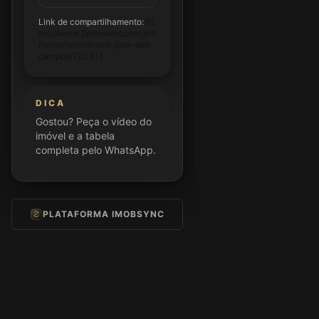
Link de compartilhamento:
ht
tps://www.2pimoveis.com.br/i
movel/imovel-sao-jose-dos-
campos/TE0311
DICA
Gostou? Peça o vídeo do
imóvel e a tabela
completa pelo WhatsApp.
PLATAFORMA IMOBSYNC