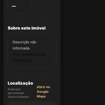
—
Sobre este imóvel
Descrição não
informada.
Peça detalhes pelo
WhatsApp
Localização
Abrir no
Endereço
Google
aproximado
Maps
(bairro/cidade).