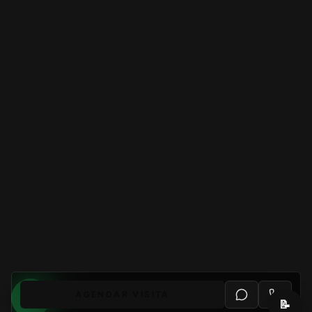
AGENDAR VISITA
📝