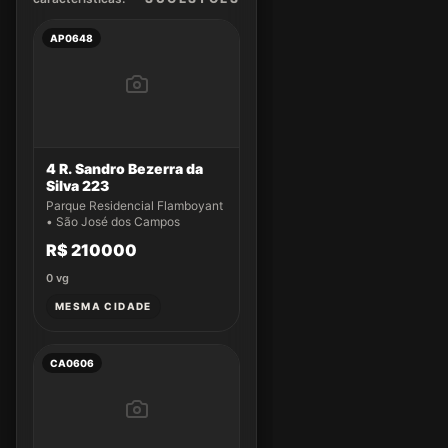
AP0648
4 R. Sandro Bezerra da
Silva 223
Parque Residencial Flamboyant
• São José dos Campos
R$ 210000
0
vg
MESMA CIDADE
CA0606