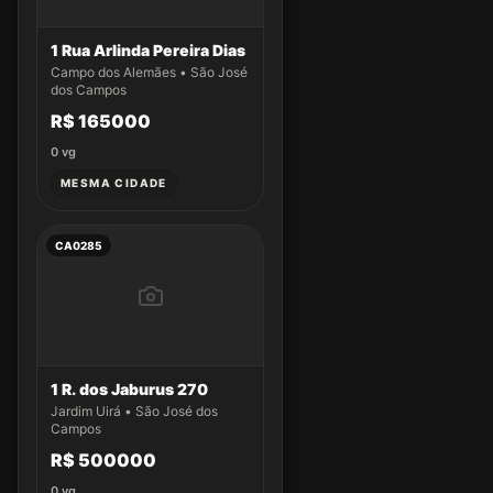
1 Rua Arlinda Pereira Dias
Campo dos Alemães • São José
dos Campos
R$ 165000
0
vg
MESMA CIDADE
CA0285
1 R. dos Jaburus 270
Jardim Uirá • São José dos
Campos
R$ 500000
0
vg