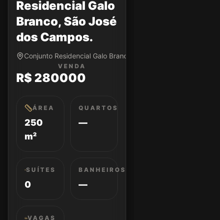
Residencial Galo
Branco, São José
dos Campos.
Conjunto Residencial Galo Branco • São José dos Campos/S
VENDA
R$ 280000
ÁREA
QUARTOS
250
—
m²
SUÍTES
BANHEIROS
0
—
VAGAS