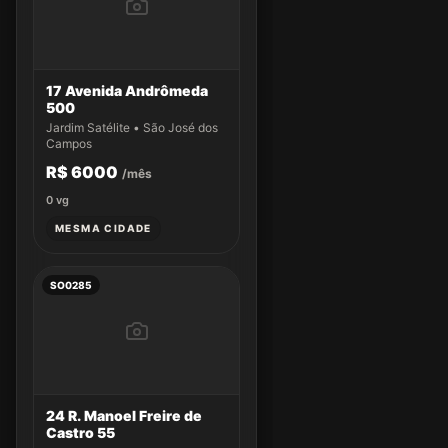
17 Avenida Andrômeda
500
Jardim Satélite • São José dos
Campos
R$ 6000
/mês
0
vg
MESMA CIDADE
SO0285
24 R. Manoel Freire de
Castro 55