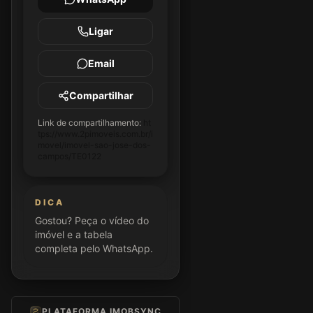
Ligar
Email
Compartilhar
Link de compartilhamento:
ht
tps://www.2pimoveis.com.br/i
movel/imovel-sao-jose-dos-
campos/TE0122
DICA
Gostou? Peça o vídeo do
imóvel e a tabela
completa pelo WhatsApp.
PLATAFORMA IMOBSYNC