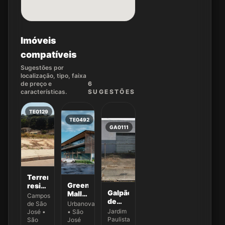
Imóveis
compatíveis
Sugestões por
localização, tipo, faixa
de preço e
6
características.
SUGEST
ÕES
TE0129
TE0492
GA0111
Terreno
Green
residencial
Galpão
Mall -
à
Campos
de
Urbanova
venda,
de São
Urbanova
200
Com
Campos
Jardim
José •
• São
m² na
o
Paulista
de
São
José