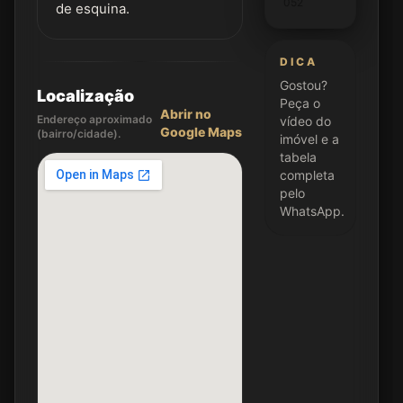
052
de esquina.
DICA
Gostou?
Localização
Peça o
Abrir no
Endereço aproximado
vídeo do
Google Maps
(bairro/cidade).
imóvel e a
tabela
completa
pelo
WhatsApp.