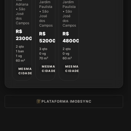
dormitórios
dormitórios
Jardim
Jardim
Ipê
Adriana
no
no
Paulista
Paulista
com 2
• São
Condomínio
Condomínio
• São
• São
dormitórios
José
Villa
Villa
José
José
na
dos
Cambuí
dos
Cambuí
dos
Campos
Vila
Campos
Campos
-
-
Adriana
R$
Casa
Casa
R$
R$
032
004
230000
520000
480000
2
qto
3
qto
2
qto
1
ban
0
vg
0
vg
1
vg
70
m²
60
m²
60
m²
MESMA
MESMA
MESMA
CIDADE
CIDADE
CIDADE
PLATAFORMA IMOBSYNC