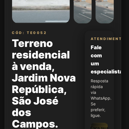
CÓD: TE0052
ATENDIMENTO
Terreno
Fale
residencial
com
à venda,
um
especialista
Jardim Nova
Resposta
República,
rápida
via
São José
WhatsApp.
Se
dos
preferir,
ligue.
Campos.
Faça sua