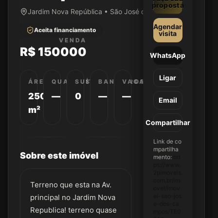
proposta
Jardim Nova República • São José dos Campos/SP
Agendar
Aceita financiamento
visita
VENDA
R$ 150000
WhatsApp
Ligar
ÁREA
QUARTOS
SUÍTES
BANHEIROS
VAGAS
250
—
0
—
—
Email
m²
Compartilhar
Link de co
mpartilha
Sobre este imóvel
mento:
htt
ps://www.
2pimoveis.
com.br/im
Terreno que esta na Av.
ovel/imov
el-sao-jos
principal no Jardim Nova
e-dos-ca
Republica! terreno quase
mpos/TE0