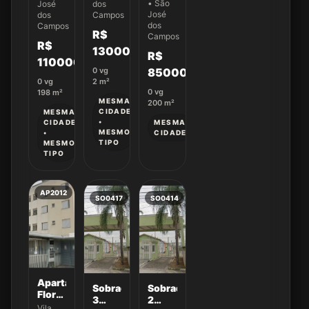
Av.
• São
Projeto
São
José
dos
Benedito
José
dos
já
Campos
José,
Matarazzo
dos
Campos
aprovado
São
R$
Campos
José
R$
13000000
dos
R$
110000
Campos.
850000
0
vg
0
vg
2
m²
0
vg
198
m²
MESMA
200
m²
CIDADE
MESMA
•
MESMA
CIDADE
MESMO
CIDADE
•
TIPO
MESMO
TIPO
AP2012
SO0417
SO0414
Apartamento
Sobrado
Sobrado
Flor
3
2
de
Vila