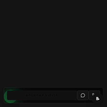
AGENDAR VISITA
📝