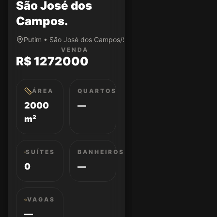
São José dos
Campos.
Putim • São José dos Campos/SP
VENDA
R$ 1272000
ÁREA
QUARTOS
2000
—
m²
SUÍTES
BANHEIROS
0
—
VAGAS
—