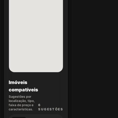
Imóveis
compatíveis
Sugestões por
localização, tipo,
faixa de preço e
6
características.
SUGEST
ÕES