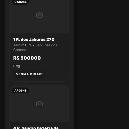
CA0285
1 R. dos Jaburus 270
Jardim Uirá • São José dos
Campos
R$ 500000
0
vg
MESMA CIDADE
AP0648
4 R. Sandro Bezerra da