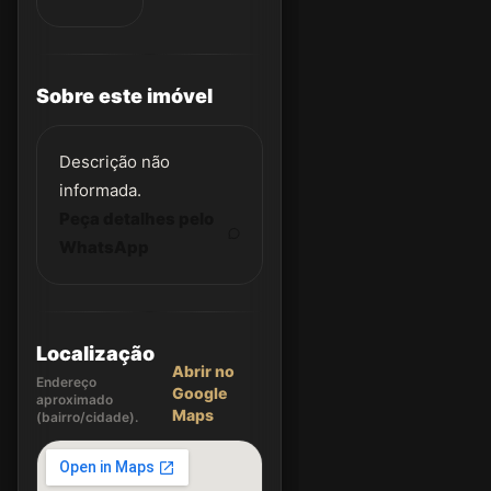
Sobre este imóvel
Descrição não
informada.
Peça detalhes pelo
WhatsApp
Localização
Abrir no
Endereço
Google
aproximado
Maps
(bairro/cidade).