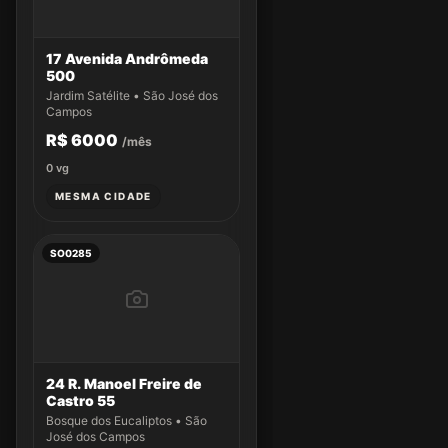
17 Avenida Andrômeda
500
Jardim Satélite • São José dos
Campos
R$ 6000
/mês
0
vg
MESMA CIDADE
SO0285
24 R. Manoel Freire de
Castro 55
Bosque dos Eucaliptos • São
José dos Campos