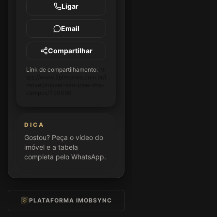
Ligar
Email
Compartilhar
Link de compartilhamento:
ht
tps://www.2pimoveis.com.br/i
movel/imovel-sao-jose-dos-
campos/TE0096
DICA
Gostou? Peça o vídeo do
imóvel e a tabela
completa pelo WhatsApp.
PLATAFORMA IMOBSYNC