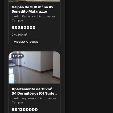
Galpão de 200 m² na Av.
Benedito Matarazzo
Jardim Paulista • São José dos
Campos
R$ 850000
0
vg
200
m²
MESMA CIDADE
AP1717
Apartamento de 132m²,
04 Dormitórios(01 Suíte)
a venda no Jardim
Jardim Aquarius • São José dos
Aquarius
Campos
R$ 1300000