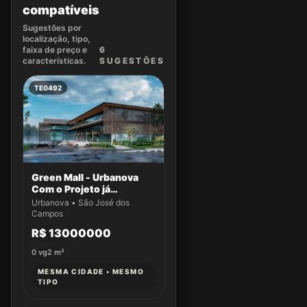
compatíveis
Sugestões por
localização, tipo,
faixa de preço e
6
características.
SUGEST
ÕES
TE0492
Green Mall - Urbanova
Com o Projeto já
aprovado
Urbanova • São José dos
Campos
R$ 13000000
0
vg
2
m²
MESMA CIDADE • MESMO
TIPO