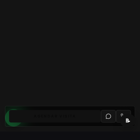
AGENDAR VISITA
📝