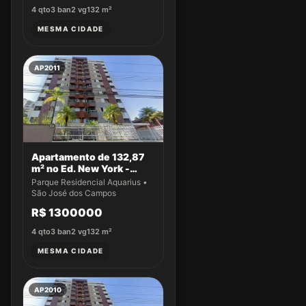
4
qto
3
ban
2
vg
132
m²
MESMA CIDADE
AP2011
Apartamento de 132,87
m² no Ed. New York -
Apto 43
Parque Residencial Aquarius •
São José dos Campos
R$ 1300000
4
qto
3
ban
2
vg
132
m²
MESMA CIDADE
AP2010