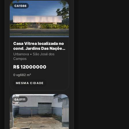
CA1566
Casa Vítrea localizada no
cond. Jardins Das Nações
Maldivas lote 17 QD 188 -
Urbanova • São José dos
Stemmi - Ativos
Campos
R$ 12000000
0
vg
682
m²
MESMA CIDADE
GA0111