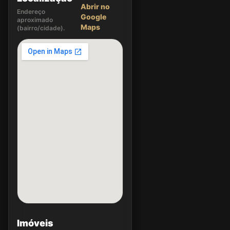
Abrir no
Endereço
Google
aproximado
Maps
(bairro/cidade).
Imóveis