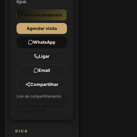
ligue.
Faça sua proposta
Agendar visita
WhatsApp
Ligar
Email
Compartilhar
Link de compartilhamento:
ht
tps://www.2pimoveis.com.br/i
movel/imovel-sao-jose-dos-
campos/TE0303
DICA