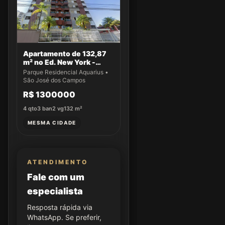
Apartamento de 132,87
m² no Ed. New York -
Apto 22
Parque Residencial Aquarius •
São José dos Campos
R$ 1300000
4
qto
3
ban
2
vg
132
m²
MESMA CIDADE
ATENDIMENTO
Fale com um
especialista
Resposta rápida via
WhatsApp. Se preferir,