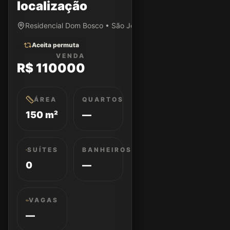
localização
Residencial Dom Bosco • São José dos Campos/SP
Aceita permuta
VENDA
R$ 110000
ÁREA
QUARTOS
150 m²
—
SUÍTES
BANHEIROS
0
—
VAGAS
—