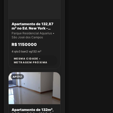
Apartamento de 132,87
m² no Ed. New York -
Apto 14
Parque Residencial Aquarius •
São José dos Campos
R$ 1150000
4
qto
3
ban
2
vg
132
m²
MESMA CIDADE •
METRAGEM PRÓXIMA
AP1717
Apartamento de 132m²,