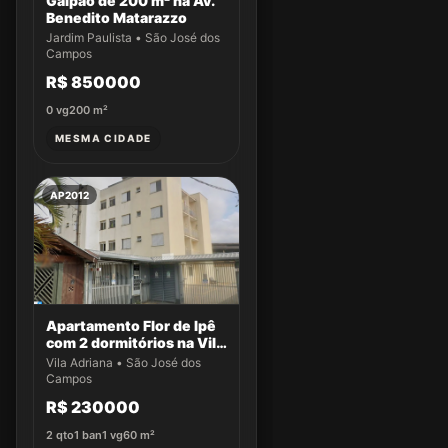
Galpão de 200 m² na Av.
Benedito Matarazzo
Jardim Paulista • São José dos
Campos
R$ 850000
0
vg
200
m²
MESMA CIDADE
AP2012
Apartamento Flor de Ipê
com 2 dormitórios na Vila
Adriana
Vila Adriana • São José dos
Campos
R$ 230000
2
qto
1
ban
1
vg
60
m²