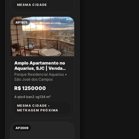
MESMA CIDADE
AP1971
Amplo Apartamento no
Aquarius, SJC | Venda
Exclusiva!
Parque Residencial Aquarius •
São José dos Campos
R$ 1250000
4
qto
4
ban
2
vg
134
m²
MESMA CIDADE •
METRAGEM PRÓXIMA
AP2009