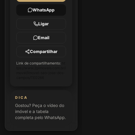
WhatsApp
Ligar
Email
Compartilhar
Link de compartilhamento:
ht
tps://www.2pimoveis.com.br/i
movel/imovel-sao-jose-dos-
campos/TE0266
DICA
Gostou? Peça o vídeo do
imóvel e a tabela
completa pelo WhatsApp.