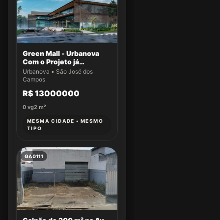
Green Mall - Urbanova
Com o Projeto já
aprovado
Urbanova • São José dos
Campos
R$ 13000000
0
vg
2
m²
MESMA CIDADE • MESMO
TIPO
GA0111