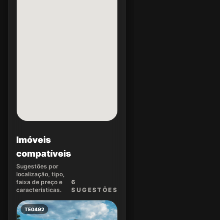
Imóveis
compatíveis
Sugestões por
localização, tipo,
faixa de preço e
6
características.
SUGEST
ÕES
TE0492