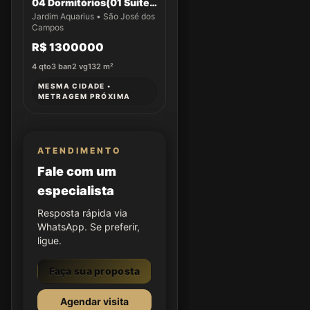
04 Dormitórios(01 Suíte)
a venda no Jardim
Jardim Aquarius • São José dos
Aquarius
Campos
R$ 1300000
4
qto
3
ban
2
vg
132
m²
MESMA CIDADE •
METRAGEM PRÓXIMA
ATENDIMENTO
Fale com um
especialista
Resposta rápida via
WhatsApp. Se preferir,
ligue.
Faça sua proposta
Agendar visita