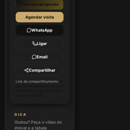
Faça sua proposta
Agendar visita
WhatsApp
Ligar
Email
Compartilhar
Link de compartilhamento:
ht
tps://www.2pimoveis.com.br/i
movel/imovel-sao-jose-dos-
campos/TE0258
DICA
Gostou? Peça o vídeo do
imóvel e a tabela