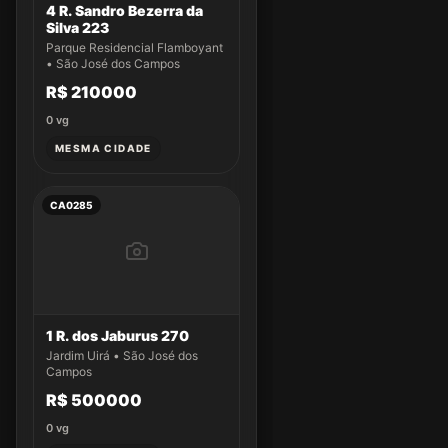
4 R. Sandro Bezerra da
Silva 223
Parque Residencial Flamboyant
• São José dos Campos
R$ 210000
0
vg
MESMA CIDADE
CA0285
1 R. dos Jaburus 270
Jardim Uirá • São José dos
Campos
R$ 500000
0
vg