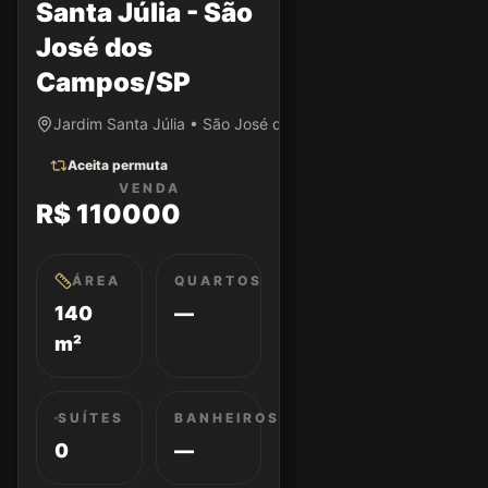
Santa Júlia - São
José dos
Campos/SP
Jardim Santa Júlia • São José dos Campos/SP
Aceita permuta
VENDA
R$ 110000
ÁREA
QUARTOS
140
—
m²
SUÍTES
BANHEIROS
0
—