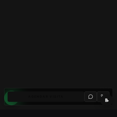
AGENDAR VISITA
📝