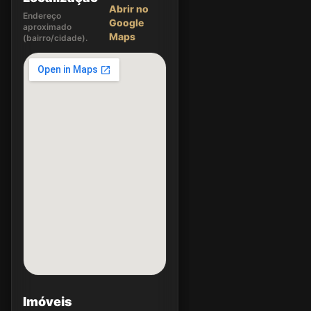
Abrir no
Endereço
Google
aproximado
Maps
(bairro/cidade).
Imóveis