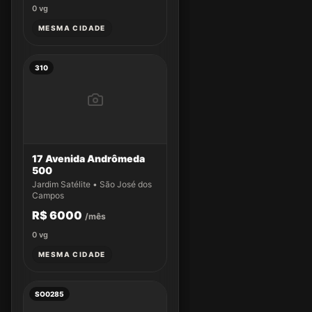
0
vg
MESMA CIDADE
310
17 Avenida Andrômeda
500
Jardim Satélite • São José dos
Campos
R$ 6000
/mês
0
vg
MESMA CIDADE
SO0285