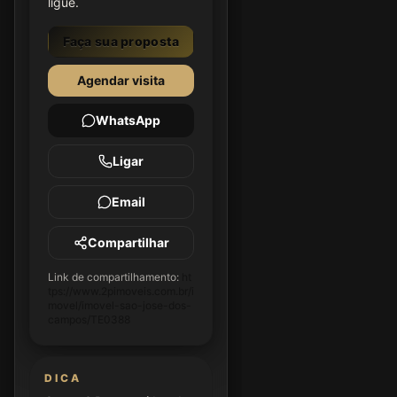
ligue.
Faça sua proposta
Agendar visita
WhatsApp
Ligar
Email
Compartilhar
Link de compartilhamento:
ht
tps://www.2pimoveis.com.br/i
movel/imovel-sao-jose-dos-
campos/TE0388
DICA