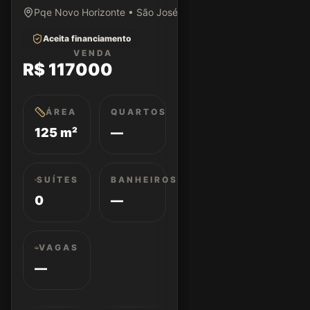
Pqe Novo Horizonte • São José dos Campos/SP
Aceita financiamento
VENDA
R$ 117000
ÁREA
QUARTOS
125 m²
—
SUÍTES
BANHEIROS
0
—
VAGAS
—