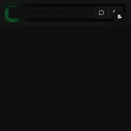
AGENDAR VISITA
📝