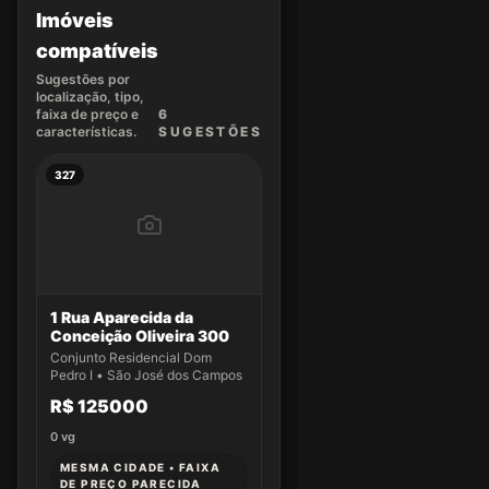
Imóveis
compatíveis
Sugestões por
localização, tipo,
faixa de preço e
6
características.
SUGEST
ÕES
327
1 Rua Aparecida da
Conceição Oliveira 300
Conjunto Residencial Dom
Pedro I • São José dos Campos
R$ 125000
0
vg
MESMA CIDADE • FAIXA
DE PREÇO PARECIDA