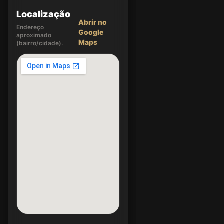
Localização
Abrir no
Endereço
Google
aproximado
Maps
(bairro/cidade).