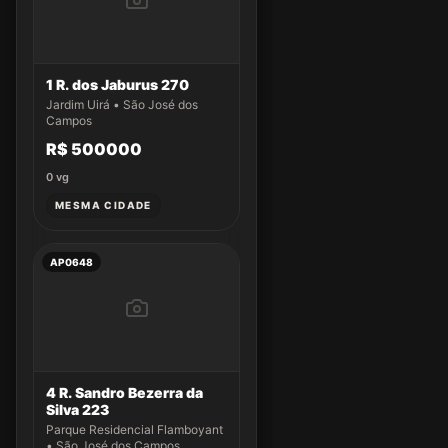
1 R. dos Jaburus 270
Jardim Uirá • São José dos
Campos
R$ 500000
0
vg
MESMA CIDADE
AP0648
4 R. Sandro Bezerra da
Silva 223
Parque Residencial Flamboyant
• São José dos Campos