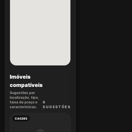
Imóveis
compatíveis
Sugestões por
localização, tipo,
faixa de preço e
6
características.
SUGEST
ÕES
CA0285