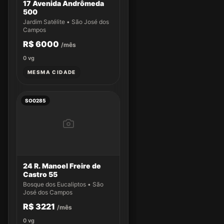
17 Avenida Andrômeda
500
Jardim Satélite • São José dos
Campos
R$ 6000
/mês
0
vg
MESMA CIDADE
SO0285
24 R. Manoel Freire de
Castro 55
Bosque dos Eucaliptos • São
José dos Campos
R$ 3221
/mês
0
vg