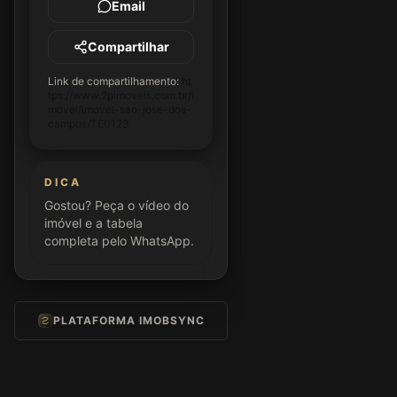
Email
Compartilhar
Link de compartilhamento:
ht
tps://www.2pimoveis.com.br/i
movel/imovel-sao-jose-dos-
campos/TE0123
DICA
Gostou? Peça o vídeo do
imóvel e a tabela
completa pelo WhatsApp.
PLATAFORMA IMOBSYNC