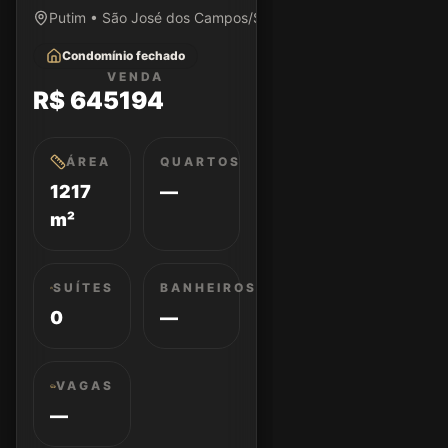
Putim • São José dos Campos/SP
Condomínio fechado
VENDA
R$ 645194
ÁREA
QUARTOS
1217
—
m²
SUÍTES
BANHEIROS
0
—
VAGAS
—