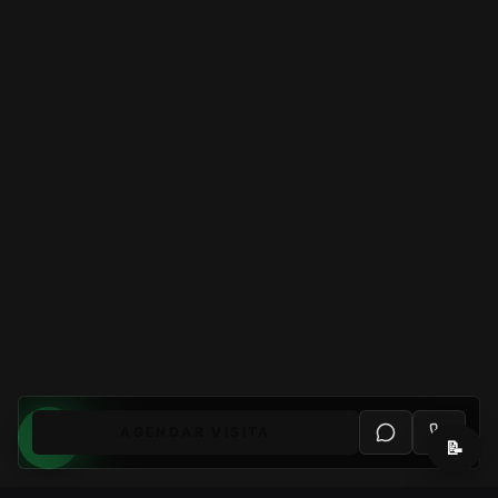
AGENDAR VISITA
📝