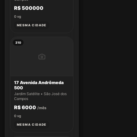
R$ 500000
0
vg
MESMA CIDADE
310
17 Avenida Andrômeda
500
Jardim Satélite • São José dos
Campos
R$ 6000
/mês
0
vg
MESMA CIDADE