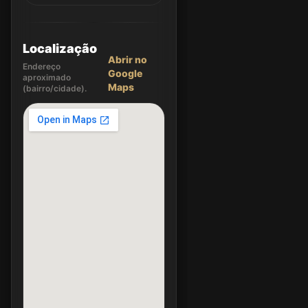
Localização
Abrir no
Endereço
Google
aproximado
Maps
(bairro/cidade).