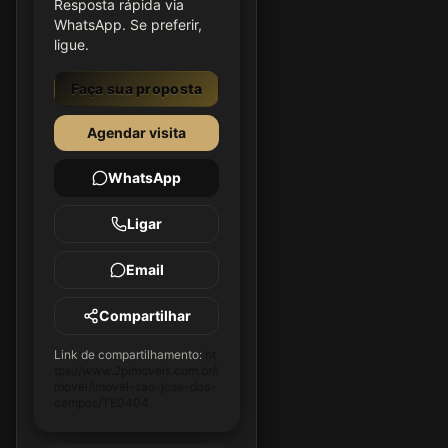
Resposta rápida via
WhatsApp. Se preferir,
ligue.
Faça sua proposta
Agendar visita
WhatsApp
Ligar
Email
Compartilhar
Link de compartilhamento:
ht
tps://www.2pimoveis.com.br/i
movel/imovel-sao-jose-dos-
campos/TE0404