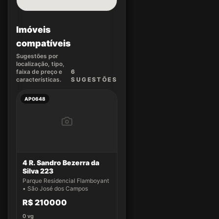
Imóveis
compatíveis
Sugestões por
localização, tipo,
faixa de preço e
6
características.
SUGEST
ÕES
AP0648
4 R. Sandro Bezerra da
Silva 223
Parque Residencial Flamboyant
• São José dos Campos
R$ 210000
0
vg