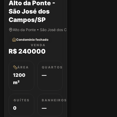
Alto da Ponte -
São José dos
Campos/SP
Alto da Ponte • São José dos Campos/SP
Condomínio fechado
VENDA
R$ 240000
ÁREA
QUARTOS
1200
—
m²
SUÍTES
BANHEIROS
0
—