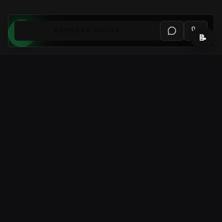
AGENDAR VISITA
📝