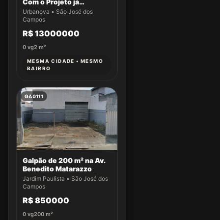
Com o Projeto já
aprovado
Urbanova • São José dos
Campos
R$ 13000000
0
vg
2
m²
MESMA CIDADE • MESMO
BAIRRO
GA0111
Galpão de 200 m² na Av.
Benedito Matarazzo
Jardim Paulista • São José dos
Campos
R$ 850000
0
vg
200
m²