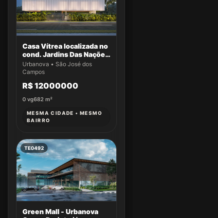
Casa Vítrea localizada no
cond. Jardins Das Nações
Maldivas lote 17 QD 188 -
Urbanova • São José dos
Stemmi - Ativos
Campos
R$ 12000000
0
vg
682
m²
MESMA CIDADE • MESMO
BAIRRO
TE0492
Green Mall - Urbanova