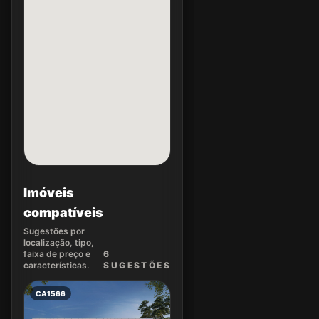
Imóveis
compatíveis
Sugestões por
localização, tipo,
faixa de preço e
6
características.
SUGEST
ÕES
CA1566