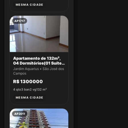
MESMA CIDADE
AP1717
Apartamento de 132m²,
04 Dormitórios(01 Suíte)
a venda no Jardim
Jardim Aquarius • São José dos
Aquarius
Campos
R$ 1300000
4
qto
3
ban
2
vg
132
m²
MESMA CIDADE
AP2011