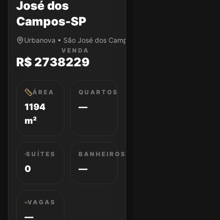
José dos
Campos-SP
Urbanova • São José dos Campos/SP
VENDA
R$ 2738229
ÁREA
QUARTOS
1194
—
m²
SUÍTES
BANHEIROS
0
—
VAGAS
—