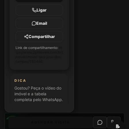
Ligar
Email
Compartilhar
Link de compartilhamento:
ht
tps://www.2pimoveis.com.br/i
movel/imovel-sao-jose-dos-
campos/TE0498
DICA
Gostou? Peça o vídeo do
imóvel e a tabela
completa pelo WhatsApp.
AGENDAR VISITA
PLATAFORMA IMOBSYNC
📝