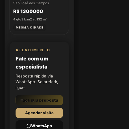
São José dos Campos
R$ 1300000
4
qto
3
ban
2
vg
132
m²
MESMA CIDADE
ATENDIMENTO
Fale com um
especialista
Resposta rápida via
WhatsApp. Se preferir,
ligue.
Faça sua proposta
Agendar visita
WhatsApp