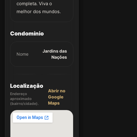
completa. Viva o
melhor dos mundos.
Condomínio
Jardins das
Nome
Nações
Localização
Abrir no
Endereço
Google
aproximado
Maps
(bairro/cidade).