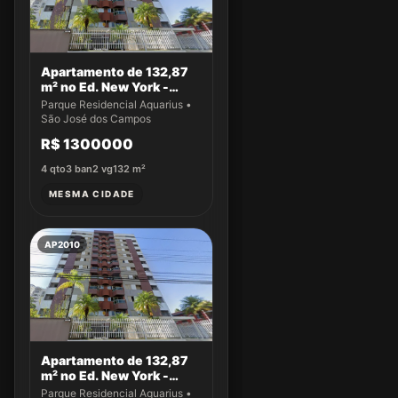
Apartamento de 132,87
m² no Ed. New York -
Apto 43
Parque Residencial Aquarius •
São José dos Campos
R$ 1300000
4
qto
3
ban
2
vg
132
m²
MESMA CIDADE
AP2010
Apartamento de 132,87
m² no Ed. New York -
Apto 22
Parque Residencial Aquarius •