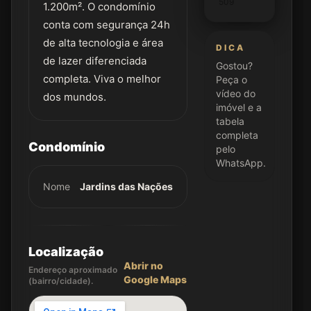
509
1.200m². O condomínio
conta com segurança 24h
de alta tecnologia e área
DICA
de lazer diferenciada
Gostou?
completa. Viva o melhor
Peça o
vídeo do
dos mundos.
imóvel e a
tabela
completa
Condomínio
pelo
WhatsApp.
Nome
Jardins das Nações
Localização
Abrir no
Endereço aproximado
Google Maps
(bairro/cidade).