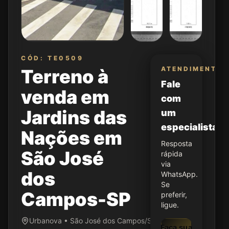
CÓD: TE0509
ATENDIMENTO
Terreno à
Fale
venda em
com
Jardins das
um
especialista
Nações em
Resposta
São José
rápida
via
dos
WhatsApp.
Se
Campos-SP
preferir,
ligue.
Urbanova • São José dos Campos/SP
Faça sua