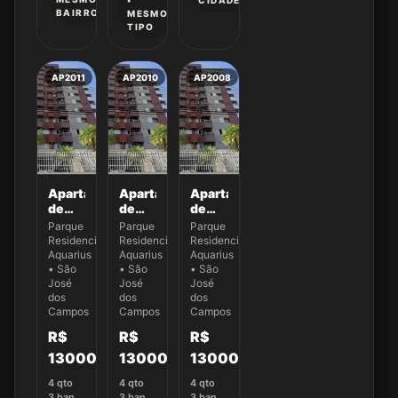
•
BAIRRO
MESMO
TIPO
AP2011
AP2010
AP2008
Apartamento
Apartamento
Apartamento
de
de
de
132,87
132,87
132,87
Parque
Parque
Parque
m² no
m² no
m² no
Residencial
Residencial
Residencial
Ed.
Ed.
Ed.
Aquarius
Aquarius
Aquarius
New
New
New
• São
• São
• São
York -
José
York -
José
York -
José
dos
dos
dos
Apto
Apto
Apto
Campos
Campos
Campos
43
22
61
R$
R$
R$
1300000
1300000
1300000
4
qto
4
qto
4
qto
3
ban
3
ban
3
ban