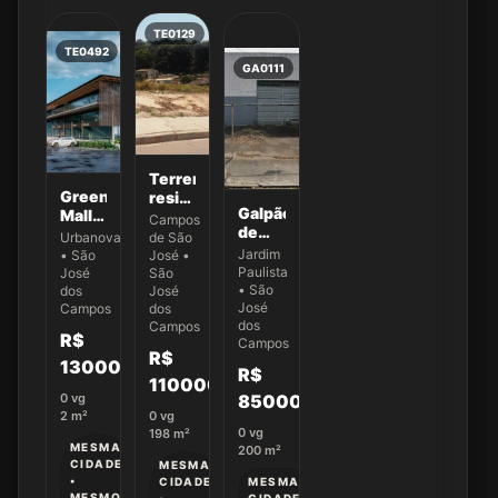
TE0129
TE0492
GA0111
Terreno
Green
residencial
Galpão
Mall -
à
Campos
de
Urbanova
venda,
Urbanova
de São
200
Com
Campos
Jardim
• São
José •
m² na
o
Paulista
de
José
São
Av.
• São
Projeto
dos
São
José
Benedito
José
já
Campos
dos
José,
Matarazzo
dos
Campos
aprovado
São
R$
Campos
José
R$
13000000
dos
R$
110000
Campos.
850000
0
vg
2
m²
0
vg
0
vg
198
m²
MESMA
200
m²
CIDADE
MESMA
•
MESMA
CIDADE
MESMO
CIDADE