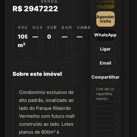
VENDA
proposta
R$ 2947222
Agendar
visita
ÁREA
QUARTOS
SUÍTES
BANHEIROS
VAGAS
WhatsApp
1096
—
0
—
—
m²
Ligar
Email
Sobre este imóvel
Compartilhar
Link de co
Condomínio exclusivo de
mpartilha
mento:
htt
alto padrão, localizado ao
ps://www.
lado do Parque Ribeirão
2pimoveis.
com.br/im
Vermelho com futuro mall
ovel/imov
el-sao-jos
construído ao lado. Lotes
e-dos-ca
planos de 600m² à
mpos/TE0