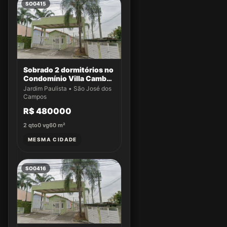
SO0415
Sobrado 2 dormitórios no
Condomínio Villa Cambuí
- Casa 009
Jardim Paulista • São José dos
Campos
R$ 480000
2
qto
0
vg
60
m²
MESMA CIDADE
SO0416