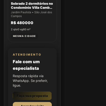
Sobrado 2 dormitórios no
Condomínio Villa Cambuí
- Casa 059
Jardim Paulista • São José dos
Campos
R$ 480000
2
qto
0
vg
60
m²
MESMA CIDADE
ATENDIMENTO
Fale com um
especialista
Resposta rápida via
WhatsApp. Se preferir,
ligue.
Faça sua proposta