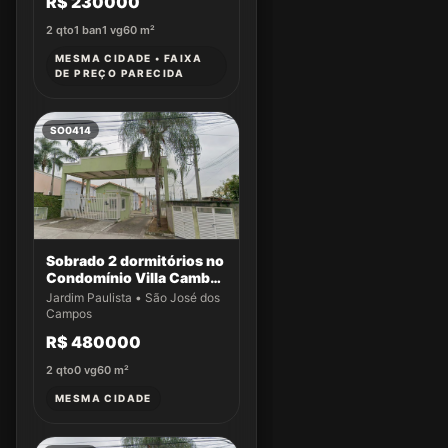
R$ 230000
2
qto
1
ban
1
vg
60
m²
MESMA CIDADE • FAIXA
DE PREÇO PARECIDA
SO0414
Sobrado 2 dormitórios no
Condomínio Villa Cambuí
- Casa 004
Jardim Paulista • São José dos
Campos
R$ 480000
2
qto
0
vg
60
m²
MESMA CIDADE