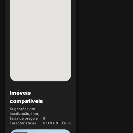
Imóveis
compatíveis
Sugestões por
localização, tipo,
faixa de preço e
6
características.
SUGEST
ÕES