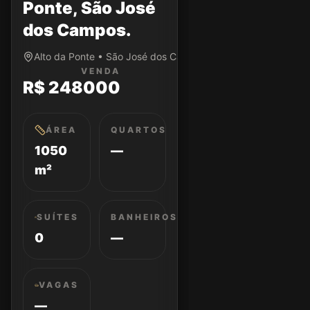
Ponte, São José
dos Campos.
Alto da Ponte • São José dos Campos/SP
VENDA
R$ 248000
ÁREA
QUARTOS
1050
—
m²
SUÍTES
BANHEIROS
0
—
VAGAS
—