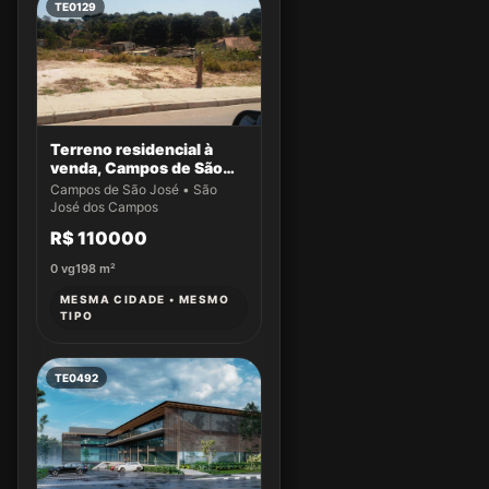
TE0129
Terreno residencial à
venda, Campos de São
José, São José dos
Campos de São José • São
Campos.
José dos Campos
R$ 110000
0
vg
198
m²
MESMA CIDADE • MESMO
TIPO
TE0492