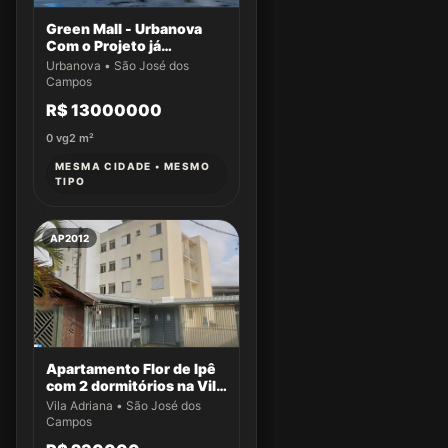
Green Mall - Urbanova
Com o Projeto já
aprovado
Urbanova • São José dos
Campos
R$ 13000000
0
vg
2
m²
MESMA CIDADE • MESMO
TIPO
AP2012
Apartamento Flor de Ipê
com 2 dormitórios na Vila
Adriana
Vila Adriana • São José dos
Campos