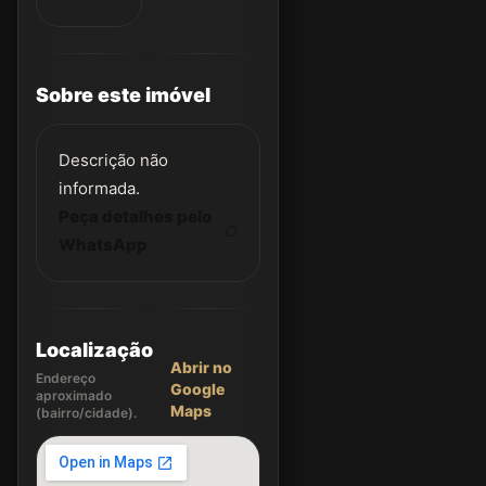
Sobre este imóvel
Descrição não
informada.
Peça detalhes pelo
WhatsApp
Localização
Abrir no
Endereço
Google
aproximado
Maps
(bairro/cidade).