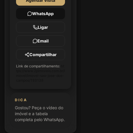
Agendar visita
WhatsApp
Ligar
Email
Compartilhar
Link de compartilhamento:
ht
tps://www.2pimoveis.com.br/i
movel/imovel-sao-jose-dos-
campos/TE0138
DICA
Gostou? Peça o vídeo do
imóvel e a tabela
completa pelo WhatsApp.