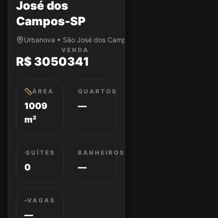
José dos
Campos-SP
Urbanova • São José dos Campos/SP
VENDA
R$ 3050341
ÁREA
QUARTOS
1009
—
m²
SUÍTES
BANHEIROS
0
—
VAGAS
—