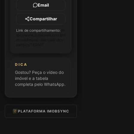
Email
Compartilhar
Link de compartilhamento:
ht
tps://www.2pimoveis.com.br/i
movel/imovel-sao-jose-dos-
campos/TE0507
DICA
Gostou? Peça o vídeo do
imóvel e a tabela
completa pelo WhatsApp.
PLATAFORMA IMOBSYNC