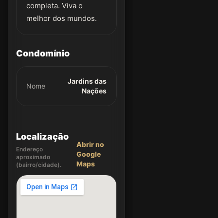
completa. Viva o
melhor dos mundos.
Condomínio
Jardins das
Nome
Nações
Localização
Abrir no
Endereço
Google
aproximado
Maps
(bairro/cidade).