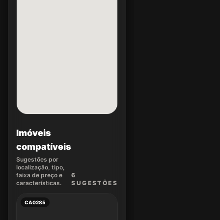
Imóveis
compatíveis
Sugestões por
localização, tipo,
faixa de preço e
6
características.
SUGEST
ÕES
CA0285