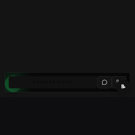
AGENDAR VISITA
📝