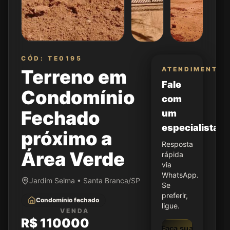
CÓD: TE0195
ATENDIMENTO
Terreno em
Fale
Condomínio
com
Fechado
um
especialista
próximo a
Resposta
Área Verde
rápida
via
WhatsApp.
Jardim Selma • Santa Branca/SP
Se
preferir,
Condomínio fechado
ligue.
VENDA
R$ 110000
Faça sua