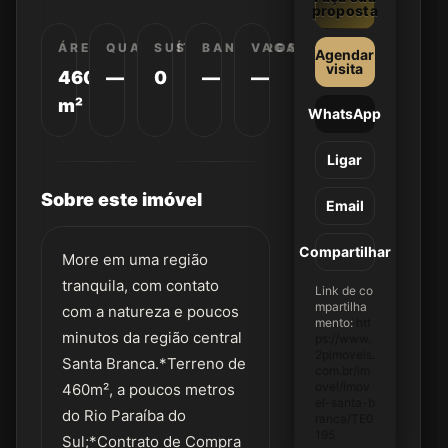
proposta
ÁREA
QUARTOS
SUÍTES
BANHEIROS
VAGAS
Agendar
visita
460
—
0
—
—
m²
WhatsApp
Ligar
Sobre este imóvel
Email
Compartilhar
More em uma região
tranquila, com contato
Link de co
mpartilha
com a natureza e poucos
mento:
htt
minutos da região central
ps://www.
2pimoveis.
Santa Branca.*Terreno de
com.br/im
ovel/imov
460m², a poucos metros
el-santa-b
do Rio Paraíba do
ranca/TE0
195
Sul;*Contrato de Compra