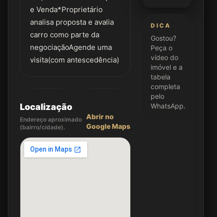
e Venda*Proprietário
analisa proposta e avalia
DICA
carro como parte da
Gostou?
negociaçãoAgende uma
Peça o
vídeo do
visita(com antescedência)
imóvel e a
tabela
completa
pelo
Localização
WhatsApp.
Abrir no
Endereço aproximado
Google Maps
(bairro/cidade).