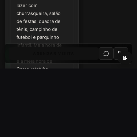
lazer com
churrasqueira, salão
de festas, quadra de
tênis, campinho de
futebol e parquinho
infantil. Meia hora de
São José dos Campos
AGENDAR VISITA
📝
e a meia hora de
Caraguatatuba
Condomínio
Valor
R$ 395,00