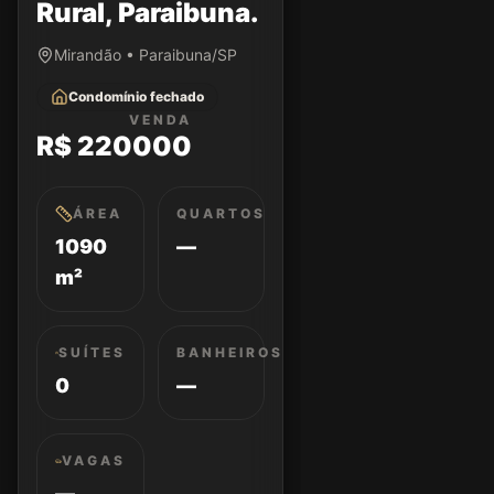
Rural, Paraibuna.
Mirandão • Paraibuna/SP
Condomínio fechado
VENDA
R$ 220000
ÁREA
QUARTOS
1090
—
m²
SUÍTES
BANHEIROS
0
—
VAGAS
—