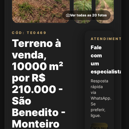
Ver todas as
20
fotos
CÓD: TE0469
ATENDIMENTO
Terreno à
Fale
venda,
com
10000 m²
um
especialista
por R$
Resposta
210.000 -
rápida
via
São
WhatsApp.
Se
Benedito -
preferir,
ligue.
Monteiro
Faça sua