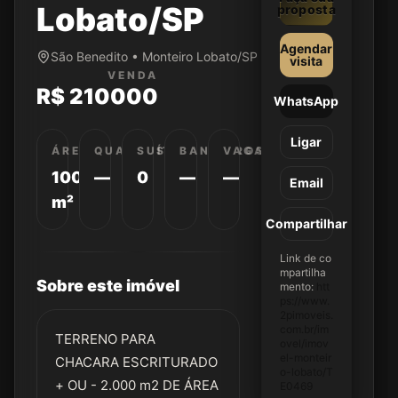
Lobato/SP
proposta
Agendar
São Benedito • Monteiro Lobato/SP
visita
VENDA
R$ 210000
WhatsApp
Ligar
ÁREA
QUARTOS
SUÍTES
BANHEIROS
VAGAS
10000
—
0
—
—
Email
m²
Compartilhar
Link de co
mpartilha
Sobre este imóvel
mento:
htt
ps://www.
2pimoveis.
com.br/im
TERRENO PARA
ovel/imov
el-monteir
CHACARA ESCRITURADO
o-lobato/T
+ OU - 2.000 m2 DE ÁREA
E0469