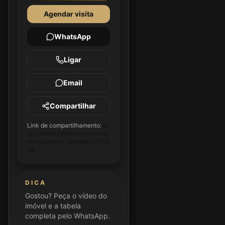
Agendar visita
WhatsApp
Ligar
Email
Compartilhar
Link de compartilhamento:
ht
tps://www.2pimoveis.com.br/i
movel/imovel-jambeiro/TE04
45
DICA
Gostou? Peça o vídeo do
imóvel e a tabela
completa pelo WhatsApp.