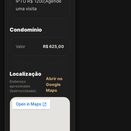
IPTU R$ 1200;Agende
uma visita
Condomínio
Valor
R$ 625,00
Localização
Abrir no
Endereço
Google
aproximado
Maps
(bairro/cidade).