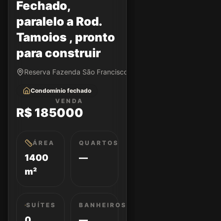
Fechado,
paralelo a Rod.
Tamoios , pronto
para construir
Reserva Fazenda São Francisco • Jambeiro/SP
Condomínio fechado
VENDA
R$ 185000
ÁREA
QUARTOS
1400
—
m²
SUÍTES
BANHEIROS
0
—