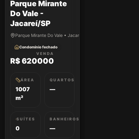
Parque Mirante
Do Vale -
Jacareí/SP
Parque Mirante Do Vale • Jacareí/SP
Condomínio fechado
VENDA
R$ 620000
ÁREA
QUARTOS
1007
—
m²
SUÍTES
BANHEIROS
0
—