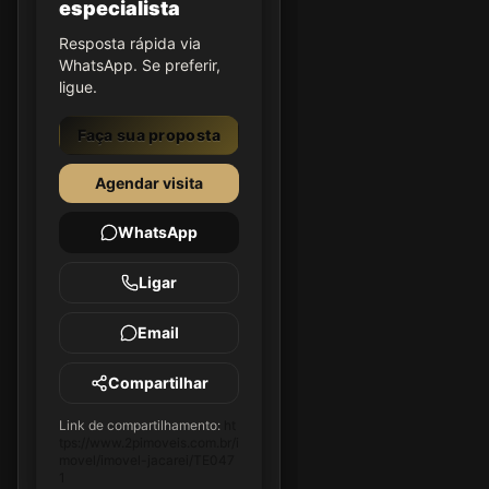
especialista
Resposta rápida via
WhatsApp. Se preferir,
ligue.
Faça sua proposta
Agendar visita
WhatsApp
Ligar
Email
Compartilhar
Link de compartilhamento:
ht
tps://www.2pimoveis.com.br/i
movel/imovel-jacarei/TE047
1