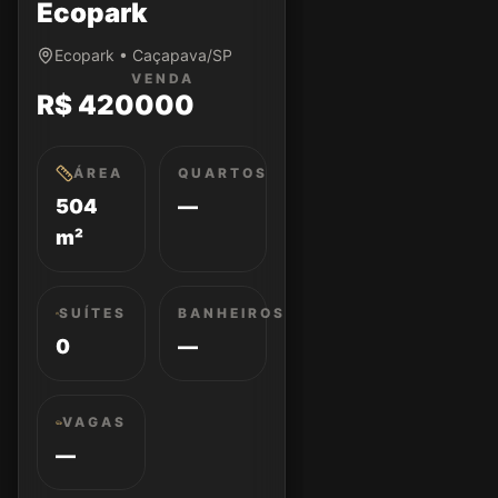
Ecopark
Ecopark • Caçapava/SP
VENDA
R$ 420000
ÁREA
QUARTOS
504
—
m²
SUÍTES
BANHEIROS
0
—
VAGAS
—