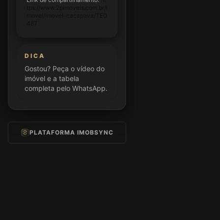
tps://www.2pimoveis.com.br/i
movel/imovel-cacapava/TE0
487
DICA
Gostou? Peça o vídeo do
imóvel e a tabela
completa pelo WhatsApp.
PLATAFORMA IMOBSYNC