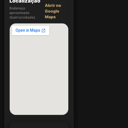
Localização
Abrir no
Endereço
Google
aproximado
Maps
(bairro/cidade).