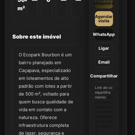
proposta
m²
Agendar
visita
WhatsApp
Sobre este imóvel
Ligar
O Ecopark Bourbon é um
Email
bairro planejado em
Caçapava, especializado
Compartilhar
em loteamentos de alto
padrão com lotes a partir
Link de co
mpartilha
de 500 m², voltado para
mento:
htt
quem busca qualidade de
ps://www.
2pimoveis.
vida em contato com a
com.br/im
ovel/imov
natureza. Oferece
el-cacapa
infraestrutura completa
va/TE047
9
de lazer, segurança e