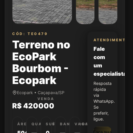
CÓD: TE0479
ATENDIMENTO
Terreno no
Fale
EcoPark
com
Bourbom -
um
especialista
Ecopark
Resposta
rápida
Ecopark • Caçapava/SP
via
VENDA
WhatsApp.
R$ 420000
Se
preferir,
ligue.
ÁREA
QUARTOS
SUÍTES
BANHEIROS
VAGAS
Faça sua
504
—
0
—
—