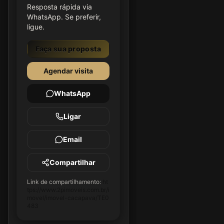
Resposta rápida via
WhatsApp. Se preferir,
ligue.
Faça sua proposta
Agendar visita
WhatsApp
Ligar
Email
Compartilhar
Link de compartilhamento:
ht
tps://www.2pimoveis.com.br/i
movel/imovel-cacapava/TE0
483