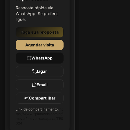
Resposta rápida via
WhatsApp. Se preferir,
ligue.
Faça sua proposta
Agendar visita
WhatsApp
Ligar
Email
Compartilhar
Link de compartilhamento:
ht
tps://www.2pimoveis.com.br/i
movel/imovel-cacapava/TE0
024