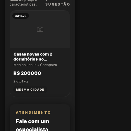
características.
SUGEST
ÃO
CA1573
Casas novas com 2
dormitórios no
Residencial Aldeias da
Menino Jesus • Caçapava
Serra
R$ 200000
2
qto
1
vg
MESMA CIDADE
ATENDIMENTO
Fale com um
especialista