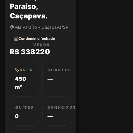
Paraíso,
Caçapava.
Vila Paraíso • Caçapava/SP
Condomínio fechado
VENDA
R$ 338220
ÁREA
QUARTOS
450
—
m²
SUÍTES
BANHEIROS
0
—