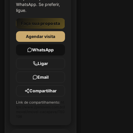
WhatsApp. Se preferir,
ligue.
Faça sua proposta
Agendar visita
WhatsApp
Ligar
Email
Compartilhar
Link de compartilhamento:
ht
tps://www.2pimoveis.com.br/i
movel/imovel-cacapava/TE0
198