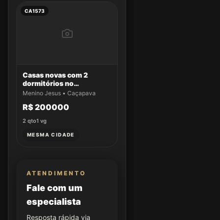
CA1573
Casas novas com 2
dormitórios no
Residencial Aldeias da
Menino Jesus • Caçapava
Serra
R$ 200000
2
qto
1
vg
MESMA CIDADE
ATENDIMENTO
Fale com um
especialista
Resposta rápida via