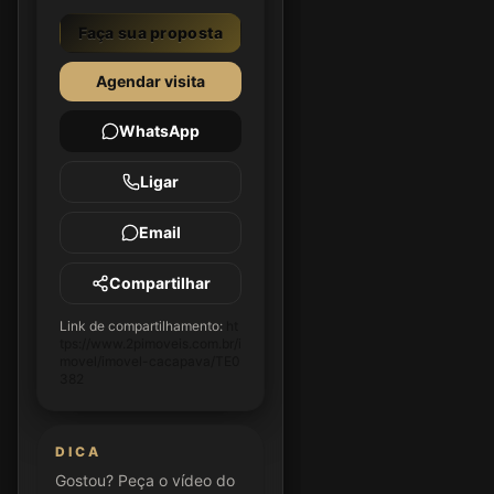
Faça sua proposta
Agendar visita
WhatsApp
Ligar
Email
Compartilhar
Link de compartilhamento:
ht
tps://www.2pimoveis.com.br/i
movel/imovel-cacapava/TE0
382
DICA
Gostou? Peça o vídeo do