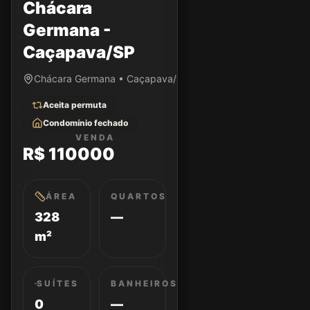
Chácara
Germana -
Caçapava/SP
Chácara Germana • Caçapava/SP
Aceita permuta
Condomínio fechado
VENDA
R$ 110000
ÁREA
QUARTOS
328
—
m²
SUÍTES
BANHEIROS
0
—